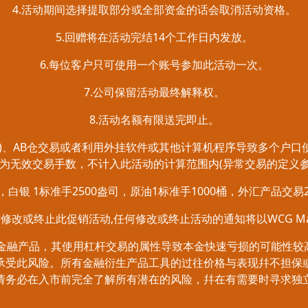
4.活动期间选择提取部分或全部资金的话会取消活动资格。
5.回赠将在活动完结14个工作日内发放。
6.每位客户只可使用一个账号参加此活动一次。
7.公司保留活动最终解释权。
8.活动名额有限送完即止。
钟内)、AB仓交易或者利用外挂软件或其他计算机程序导致多个户口
为无效交易手数，不计入此活动的计算范围内(异常交易的定义参阅
盎司，白银 1标准手2500盎司，原油1标准手1000桶，外汇产品交
随时修改或终止此促销活动,任何修改或终止活动的通知将以WCG Ma
杂的金融产品，其使用杠杆交易的属性导致本金快速亏损的可能性
承受此风险。所有金融衍生产品工具的过往价格与表现幷不担保
请务必在入市前完全了解所有潜在的风险，幷在有需要时寻求独