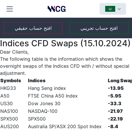
افتح حساب تجريبي
افتح حساب حقيقي
Indices CFD Swaps (15.10.2024)
Dear Clients,
The following table is the information which shows the
overnight swaps of the Indices CFD with / without special
adjustment.
Symbols
Indices
Long Swa
HKG33
Hang Seng index
-13.95
A50
FTSE China A50 Index
-5.95
US30
Dow Jones 30
-33.3
NAS100
NASDAQ-100
-21.97
SPX500
SPX500
-22.19
AUS200
Australia SP/ASX 200 Spot Index
-8.4