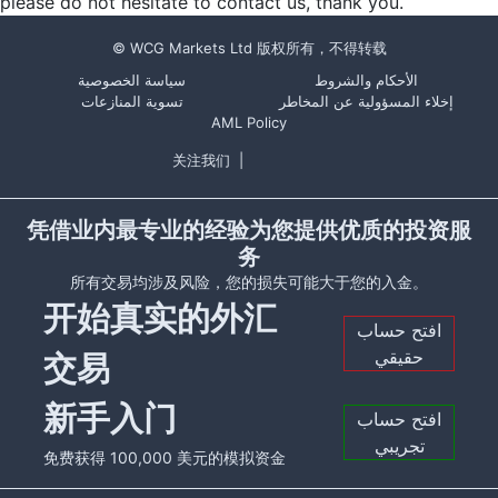
please do not hesitate to contact us, thank you.
© WCG Markets Ltd 版权所有，不得转载
الأحكام والشروط
سياسة الخصوصية
إخلاء المسؤولية عن المخاطر
تسوية المنازعات
AML Policy
关注我们
|
凭借业内最专业的经验为您提供优质的投资服
务
所有交易均涉及风险，您的损失可能大于您的入金。
开始真实的外汇
افتح حساب
حقيقي
交易
新手入门
افتح حساب
تجريبي
免费获得 100,000 美元的模拟资金