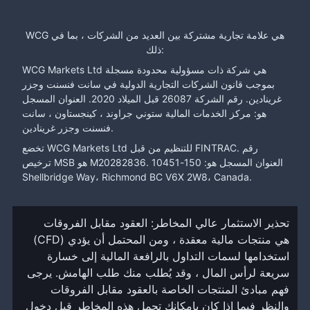
WCG هي علامة تجارية مشتركة بين العديد من الشركات ، بما في
ذلك:
WCG Markets Ltd هي شركة ذات مسؤولية محدودة مسجلة
بموجب قانون الشركات التجارية الدولية في سانت فنسنت وجزر
غرينادين. رقم الشركة 26087 قبل الميلاد 2020. العنوان المسجل
هو: مركز الخدمات المالية ستوني جراوند ، كينجستاون ، سانت
فنسنت وجزر غرينادين.
تخضع WCG Markets Ltd للتنظيم من قبل FINTRAC. رقم
ترخيص MSB هو M20282836. العنوان المسجل هو: 150-10451
Shellbridge Way، Richmond BC V6X 2W8، Canada.
تحذير الاستثمار عالي المخاطر: العقود مقابل الفروقات
(CFD) هي منتجات مالية معقدة ، ومن المحتمل أن يؤدي
استخدامها لسمات التداول بالرافعة المالية إلى خسارة
سريعة لرأس المال ، وقد يُطلب منك طلب الهامش. يرجى
فهم مبادئ المنتجات الخاصة بالعقود مقابل الفروقات
والنظر فيما إذا كان بإمكانك تحمل هذه المخاطر قبل دخول