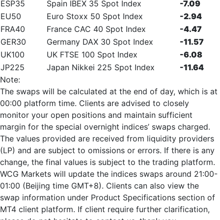
ESP35
Spain IBEX 35 Spot Index
-7.09
EU50
Euro Stoxx 50 Spot Index
-2.94
FRA40
France CAC 40 Spot Index
-4.47
GER30
Germany DAX 30 Spot Index
-11.57
UK100
UK FTSE 100 Spot Index
-6.08
JP225
Japan Nikkei 225 Spot Index
-11.64
Note:
The swaps will be calculated at the end of day, which is at
00:00 platform time. Clients are advised to closely
monitor your open positions and maintain sufficient
margin for the special overnight indices’ swaps charged.
The values provided are received from liquidity providers
(LP) and are subject to omissions or errors. If there is any
change, the final values is subject to the trading platform.
WCG Markets will update the indices swaps around 21:00-
01:00 (Beijing time GMT+8). Clients can also view the
swap information under Product Specifications section of
MT4 client platform. If client require further clarification,