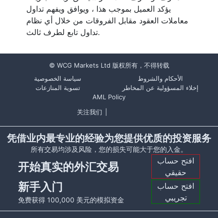
يؤكد العميل بموجب هذا ، ويوافق ويفهم تداول
معاملات العقود مقابل الفروقات من خلال أي نظام
تداول تابع لطرف ثالث.
© WCG Markets Ltd 版权所有，不得转载
الأحكام والشروط
سياسة الخصوصية
إخلاء المسؤولية عن المخاطر
تسوية المنازعات
AML Policy
关注我们
|
凭借业内最专业的经验为您提供优质的投资服务
所有交易均涉及风险，您的损失可能大于您的入金。
افتح حساب
开始真实的外汇交易
حقيقي
新手入门
افتح حساب
تجريبي
免费获得 100,000 美元的模拟资金