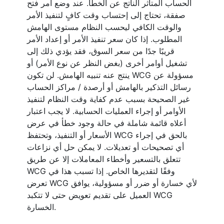
الحساب المتأثر الناتج عن الخطأ. عند وضع أمر فتح
صفقة، تحتاج إلى إحتساب وقت كافٍ لتنفيذ الأمر
والوقت الكافي ليحسب النظام مستوى الهامش
المطلوب. إذا كان سعر تنفيذ الأمر أو إعداد الأمر
قريبًا جدًا من سعر السوق، فقد يؤدي ذلك إلى
تشغيل أوامر أخرى (بغض النظر عن نوع الأمر) أو
ينتج عنه تنبيه الهامش. لن تكون WCG مسؤولة عن
رسائل التذكير بالهامش أو أرصدة / مراكز الحساب
غير الصحيحة بسبب عدم كفاية وقت النظام لتنفيذ
الأوامر أو إجراء العمليات الحسابية. لا يجب اعتبار
أعلاه قائمة شاملة في حالة وجود خطأ في عرض
الأسعار أو التنفيذ، وتحتفظ WCG بالحق في إجراء
أي تصحيحات أو تعديلات. لا يمكن حل أي نزاعات
تتعلق بالتسعير وأخطاء المعاملات إلا عن طريق
WCG وفقًا لتقديرها الخاص. إذا تسبب هذا في
تعرض WCG لأي خسارة أو ضرر أو مسؤولية، يوافق
العميل على تقديم تعويض حتى لا تتكبد WCG
الخسارة.