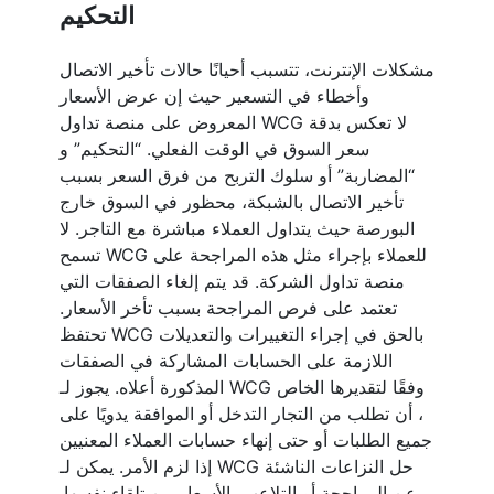
التحكيم
مشكلات الإنترنت، تتسبب أحيانًا حالات تأخير الاتصال
وأخطاء في التسعير حيث إن عرض الأسعار
المعروض على منصة تداول WCG لا تعكس بدقة
سعر السوق في الوقت الفعلي. “التحكيم” و
“المضاربة” أو سلوك التربح من فرق السعر بسبب
تأخير الاتصال بالشبكة، محظور في السوق خارج
البورصة حيث يتداول العملاء مباشرة مع التاجر. لا
تسمح WCG للعملاء بإجراء مثل هذه المراجحة على
منصة تداول الشركة. قد يتم إلغاء الصفقات التي
تعتمد على فرص المراجحة بسبب تأخر الأسعار.
تحتفظ WCG بالحق في إجراء التغييرات والتعديلات
اللازمة على الحسابات المشاركة في الصفقات
المذكورة أعلاه. يجوز لـ WCG وفقًا لتقديرها الخاص
، أن تطلب من التجار التدخل أو الموافقة يدويًا على
جميع الطلبات أو حتى إنهاء حسابات العملاء المعنيين
إذا لزم الأمر. يمكن لـ WCG حل النزاعات الناشئة
عن المراجحة أو التلاعب بالأسعار من تلقاء نفسها.