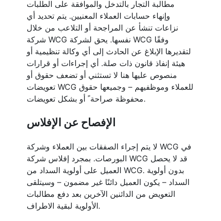
مطالبة التجار بالتدخل والموافقة على الطلبات
وإنهاء حسابات العملاء المعنيين. يتم تحديد أي
نزاعات تنشأ عن المراجحة أو التلاعب من خلال
شركة WCG نفسها. يحق لشركة WCG وفقًا
لتقديرها الإبلاغ عن الحادث إلى أي وكالة تنظيمية أو
هيئة إنفاذ قانون ذات صلة. أي إجراءات أو قرارات
منصوص عليها هنا لا تستثني أو تضعف حقوق أو
تعويضات WCG للعملاء وموظفيهم – وجميعها حقوق
محفوظة صراحة ً أو بشكل تعويضات.
الإفصاح عن الإفلاس
لا يتم إجراء الصفقات بين العملاء وشركة WCG في
البورصات. بمجرد إفلاس شركة WCG قد لا يحصل
العميل على أولوية السداد من WCG. بدون أولوية
السداد – يكون العميل دائنًا غير مضمون – وسيتلقى
التعويض من الدائنين الآخرين بعد دفع مطالبات
الأولوية لبقية الاطراف.