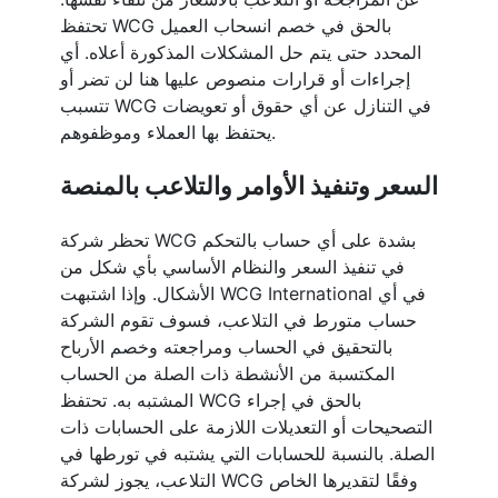
تحتفظ WCG بالحق في خصم انسحاب العميل
المحدد حتى يتم حل المشكلات المذكورة أعلاه. أي
إجراءات أو قرارات منصوص عليها هنا لن تضر أو
تتسبب WCG في التنازل عن أي حقوق أو تعويضات
يحتفظ بها العملاء وموظفوهم.
السعر وتنفيذ الأوامر والتلاعب بالمنصة
تحظر شركة WCG بشدة على أي حساب بالتحكم
في تنفيذ السعر والنظام الأساسي بأي شكل من
الأشكال. وإذا اشتبهت WCG International في أي
حساب متورط في التلاعب، فسوف تقوم الشركة
بالتحقيق في الحساب ومراجعته وخصم الأرباح
المكتسبة من الأنشطة ذات الصلة من الحساب
المشتبه به. تحتفظ WCG بالحق في إجراء
التصحيحات أو التعديلات اللازمة على الحسابات ذات
الصلة. بالنسبة للحسابات التي يشتبه في تورطها في
التلاعب، يجوز لشركة WCG وفقًا لتقديرها الخاص