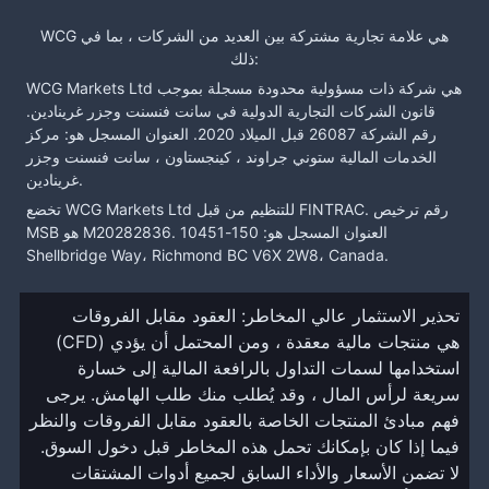
WCG هي علامة تجارية مشتركة بين العديد من الشركات ، بما في
ذلك:
WCG Markets Ltd هي شركة ذات مسؤولية محدودة مسجلة بموجب
قانون الشركات التجارية الدولية في سانت فنسنت وجزر غرينادين.
رقم الشركة 26087 قبل الميلاد 2020. العنوان المسجل هو: مركز
الخدمات المالية ستوني جراوند ، كينجستاون ، سانت فنسنت وجزر
غرينادين.
تخضع WCG Markets Ltd للتنظيم من قبل FINTRAC. رقم ترخيص
MSB هو M20282836. العنوان المسجل هو: 150-10451
Shellbridge Way، Richmond BC V6X 2W8، Canada.
تحذير الاستثمار عالي المخاطر: العقود مقابل الفروقات
(CFD) هي منتجات مالية معقدة ، ومن المحتمل أن يؤدي
استخدامها لسمات التداول بالرافعة المالية إلى خسارة
سريعة لرأس المال ، وقد يُطلب منك طلب الهامش. يرجى
فهم مبادئ المنتجات الخاصة بالعقود مقابل الفروقات والنظر
فيما إذا كان بإمكانك تحمل هذه المخاطر قبل دخول السوق.
لا تضمن الأسعار والأداء السابق لجميع أدوات المشتقات