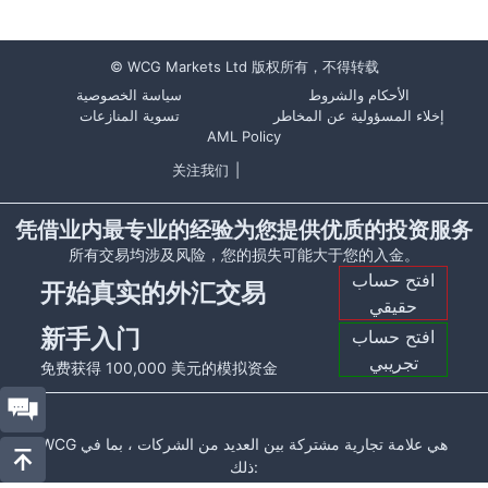
© WCG Markets Ltd 版权所有，不得转载
الأحكام والشروط
سياسة الخصوصية
إخلاء المسؤولية عن المخاطر
تسوية المنازعات
AML Policy
关注我们
|
凭借业内最专业的经验为您提供优质的投资服务
所有交易均涉及风险，您的损失可能大于您的入金。
افتح حساب
开始真实的外汇交易
حقيقي
新手入门
افتح حساب
تجريبي
免费获得 100,000 美元的模拟资金
WCG هي علامة تجارية مشتركة بين العديد من الشركات ، بما في
ذلك: