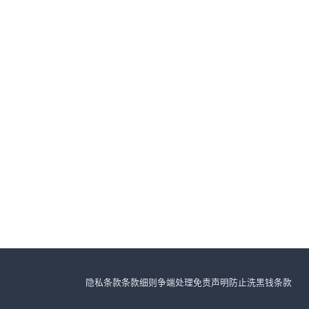
隐私条款
条款细则
争端处理
免责声明
防止洗黑钱条款