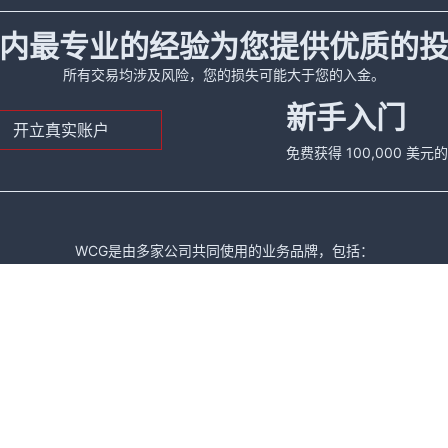
内最专业的经验为您提供优质的
所有交易均涉及风险，您的损失可能大于您的入金。
新手入门
开立真实账户
免费获得 100,000 美
WCG是由多家公司共同使用的业务品牌，包括：
据国际商业公司法注册的有限责任公司，公司编号为26087 BC 2020。注册地址是： The
析中心(FINTRAC)监管，MSB牌照编号为 M20282836。注册地址是： 150-104
产品，其使用杠杆交易的属性导致本金快速亏损的可能性较高，
金融衍生产品工具的过往价格与表现并不担保或代表未来走势。