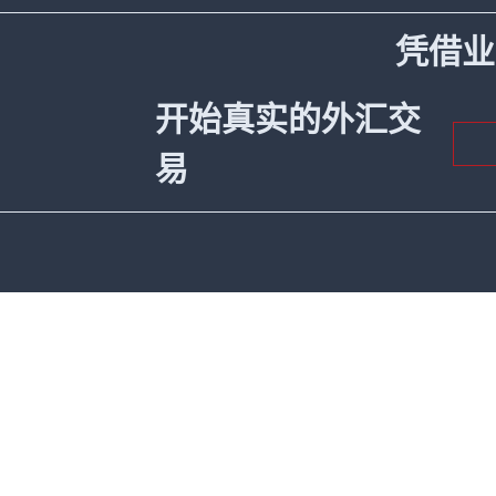
凭借业
开始真实的外汇交
易
WCG Markets Ltd 是位于圣文森特和格林纳丁斯群岛St.Vincent依
Kingstown, St.Vincent & the Grenadines.
WCG Markets Ltd 获加拿大金融情报部门(FIU)加拿大金融交易和报告分
Canada.
高风险投资警告：差价合约（CFD）属于复杂的金融
价合约的产品原理并考虑是否能够承受此风险。所有