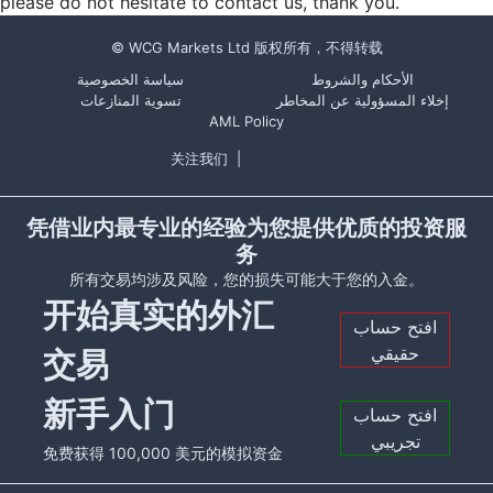
please do not hesitate to contact us, thank you.
© WCG Markets Ltd 版权所有，不得转载
الأحكام والشروط
سياسة الخصوصية
إخلاء المسؤولية عن المخاطر
تسوية المنازعات
AML Policy
关注我们
|
凭借业内最专业的经验为您提供优质的投资服
务
所有交易均涉及风险，您的损失可能大于您的入金。
开始真实的外汇
افتح حساب
حقيقي
交易
新手入门
افتح حساب
تجريبي
免费获得 100,000 美元的模拟资金