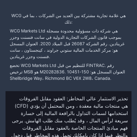
WCG هي علامة تجارية مشتركة بين العديد من الشركات ، بما في
ذلك:
WCG Markets Ltd هي شركة ذات مسؤولية محدودة مسجلة
بموجب قانون الشركات التجارية الدولية في سانت فنسنت وجزر
غرينادين. رقم الشركة 26087 قبل الميلاد 2020. العنوان المسجل
هو: مركز الخدمات المالية ستوني جراوند ، كينجستاون ، سانت
فنسنت وجزر غرينادين.
تخضع WCG Markets Ltd للتنظيم من قبل FINTRAC. رقم
ترخيص MSB هو M20282836. العنوان المسجل هو: 150-10451
Shellbridge Way، Richmond BC V6X 2W8، Canada.
تحذير الاستثمار عالي المخاطر: العقود مقابل الفروقات
(CFD) هي منتجات مالية معقدة ، ومن المحتمل أن يؤدي
استخدامها لسمات التداول بالرافعة المالية إلى خسارة
سريعة لرأس المال ، وقد يُطلب منك طلب الهامش. يرجى
فهم مبادئ المنتجات الخاصة بالعقود مقابل الفروقات
والنظر فيما إذا كان بإمكانك تحمل هذه المخاطر قبل دخول