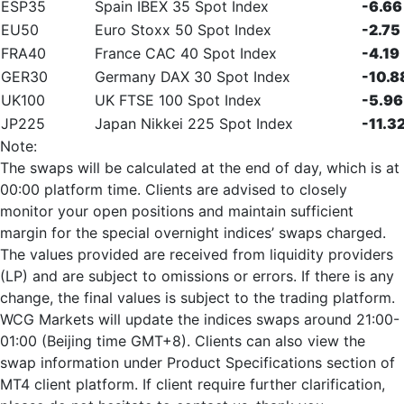
ESP35
Spain IBEX 35 Spot Index
-6.66
EU50
Euro Stoxx 50 Spot Index
-2.75
FRA40
France CAC 40 Spot Index
-4.19
GER30
Germany DAX 30 Spot Index
-10.8
UK100
UK FTSE 100 Spot Index
-5.96
JP225
Japan Nikkei 225 Spot Index
-11.3
Note:
The swaps will be calculated at the end of day, which is at
00:00 platform time. Clients are advised to closely
monitor your open positions and maintain sufficient
margin for the special overnight indices’ swaps charged.
The values provided are received from liquidity providers
(LP) and are subject to omissions or errors. If there is any
change, the final values is subject to the trading platform.
WCG Markets will update the indices swaps around 21:00-
01:00 (Beijing time GMT+8). Clients can also view the
swap information under Product Specifications section of
MT4 client platform. If client require further clarification,