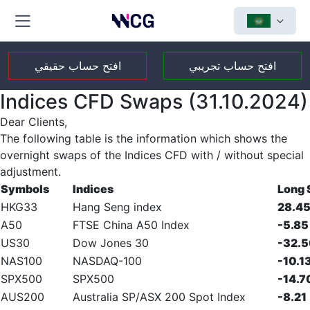
افتح حساب تجريبي
افتح حساب حقيقي
Indices CFD Swaps (31.10.2024)
Dear Clients,
The following table is the information which shows the
overnight swaps of the Indices CFD with / without special
adjustment.
Symbols
Indices
Long
HKG33
Hang Seng index
28.4
A50
FTSE China A50 Index
-5.85
US30
Dow Jones 30
-32.
NAS100
NASDAQ-100
-10.1
SPX500
SPX500
-14.7
AUS200
Australia SP/ASX 200 Spot Index
-8.21