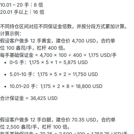
10.01 – 20
手｜
8
倍
20.01
手以上｜
16
倍
不同持仓区间对应不同保证金倍数，并按分段方式累加计算。
计算示例：
假设客户做多
12
手黄金，建仓价
4,700 USD
，合约单
位
100
盎司
/
手，杠杆
400
倍
。
每手基础保证金
= 4,700 × 100 ÷ 400 = 1,175 USD/
手
0
–
5
手：
1,175 × 5 × 1 = 5,875 USD
5.01
–
10
手：
1,175 × 5 × 2 = 11,750 USD
10.01
–
20
手：
1,175 × 2 × 8 = 18,800 USD
合计保证金
= 36,425 USD
假设客户做多
12
手白銀，建仓价
70.35 USD
，合约单
位
2,500
盎司
/
手，杠杆
100
倍
。