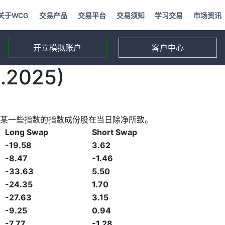
关于WCG
交易产品
交易平台
交易须知
学习交易
市场资讯
开立模拟账户
客户中心
2025)
某一些指数的指数成份股在当日除净所致。
Long Swap
Short Swap
-19.58
3.62
-8.47
-1.46
-33.63
5.50
-24.35
1.70
-27.63
3.15
-9.25
0.94
-7.77
-1.28