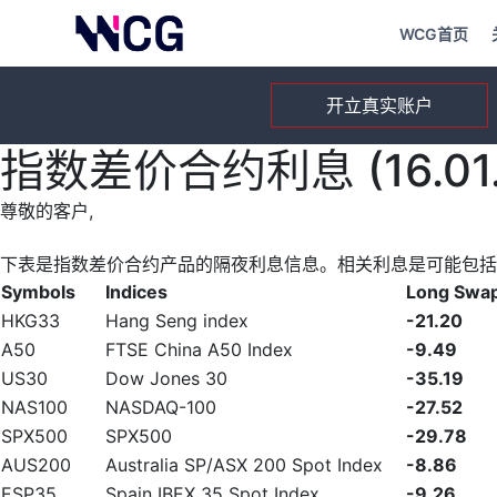
WCG首页
开立真实账户
指数差价合约利息 (16.01.
尊敬的客户,
下表是指数差价合约产品的隔夜利息信息。相关利息是可能包括
Symbols
Indices
Long Swa
HKG33
Hang Seng index
-21.20
A50
FTSE China A50 Index
-9.49
US30
Dow Jones 30
-35.19
NAS100
NASDAQ-100
-27.52
SPX500
SPX500
-29.78
AUS200
Australia SP/ASX 200 Spot Index
-8.86
ESP35
Spain IBEX 35 Spot Index
-9.26