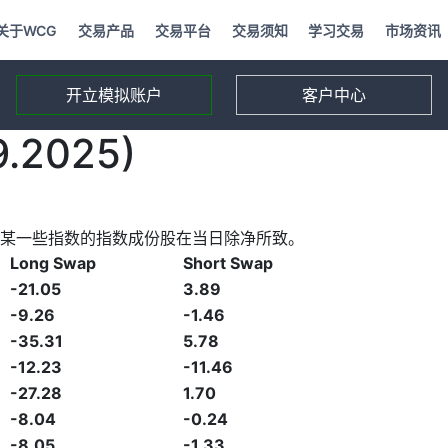
关于WCG
交易产品
交易平台
交易须知
学习交易
市场资讯
开立模拟账户
客户中心
2025)
某一些指数的指数成份股在当日除净所致。
Long Swap
Short Swap
-21.05
3.89
-9.26
-1.46
-35.31
5.78
-12.23
-11.46
-27.28
1.70
-8.04
-0.24
-8.05
-1.33