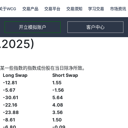
关于WCG
交易产品
交易平台
交易须知
学习交易
市场资讯
开立模拟账户
客户中心
2025)
某一些指数的指数成份股在当日除净所致。
Long Swap
Short Swap
-12.81
1.55
-5.67
-1.56
-30.61
5.64
-22.16
4.08
-23.88
3.56
-8.61
1.50
-6.80
-0.09