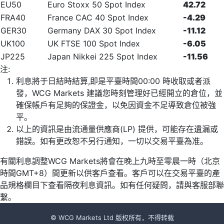
EU50
Euro Stoxx 50 Spot Index
42.72
FRA40
France CAC 40 Spot Index
-4.29
GER30
Germany DAX 30 Spot Index
-11.12
UK100
UK FTSE 100 Spot Index
-6.05
JP225
Japan Nikkei 225 Spot Index
-11.56
注:
利息將于日結時結算,即是平臺時間00:00 時收取或者派
發，WCG Markets 建議您時刻管理好已經開立的倉位，並
確保帳戶有足夠的保證金，以免因資金不足導致倉位被強
平。
以上的資訊是由流通量供應商(LP) 提供，可能存在遺漏或
錯誤。如有更改恕不另行通知，一切以交易平臺為准。
有關利息調整WCG Markets將會在晚上九時至零晨一時（北京
時間GMT+8）間更新以供客戶查看。客戶可以在交易平臺的產
品規格欄目下查看隔夜利息資訊。如有任何疑問，請與客服部聯
繫。
© WCG Markets Ltd 版权所有，不得转载