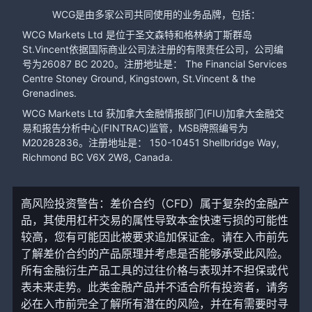
WCG是由多家公司共同使用的业务品牌，包括：
WCG Markets Ltd 是位于圣文森特和格林纳丁斯群岛
St.Vincent依据国际商业公司法注册的有限责任公司，公司编
号为26087 BC 2020。注册地址是： The Financial Services
Centre Stoney Ground, Kingstown, St.Vincent & the
Grenadines.
WCG Markets Ltd 获加拿大金融情报部门(FIU)加拿大金融交
易和报告分析中心(FINTRAC)监管，MSB牌照编号为
M20282836。注册地址是： 150-10451 Shellbridge Way,
Richmond BC V6X 2W8, Canada.
高风险投资警告：差价合约（CFD）属于复杂的金融产
品，其使用杠杆交易的属性导致本金快速亏损的可能性
较高，您有可能因此被要求追加保证金。请在入市前先
了解差价合约的产品原理并考虑是否能够承受此风险。
所有金融衍生产品工具的过往价格与表现并不担保或代
表未来走势。此类金融产品并不适合所有投资者，请务
必在入市前完全了解所有潜在的风险，并在有需要时寻