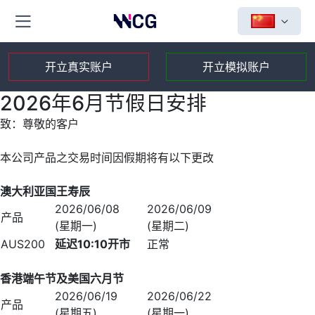
开立真实账户
开立模拟账户
2026年6月节假日安排
致：尊敬的客户
本公司产品之交易时间因假期将有以下更改
澳大利亚国王寿辰
2026/06/08
2026/06/09
产品
(星期一)
(星期二)
AUS200
延迟
10:10
开市
正常
香港端午节及美国六月节
2026/06/19
2026/06/22
产品
(星期五)
(星期一)