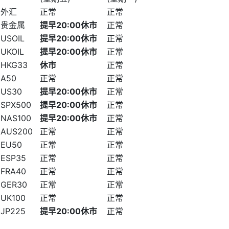
外汇
正常
正常
贵金属
提早
20:00
休市
正常
USOIL
提早
20:00
休市
正常
UKOIL
提早
20:00
休市
正常
HKG33
休市
正常
A50
正常
正常
US30
提早
20:00
休市
正常
SPX500
提早
20:00
休市
正常
NAS100
提早
20:00
休市
正常
AUS200
正常
正常
EU50
正常
正常
ESP35
正常
正常
FRA40
正常
正常
GER30
正常
正常
UK100
正常
正常
JP225
提早
20:00
休市
正常