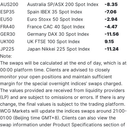
AUS200
Australia SP/ASX 200 Spot Index
-8.35
ESP35
Spain IBEX 35 Spot Index
-7.06
EU50
Euro Stoxx 50 Spot Index
-2.94
FRA40
France CAC 40 Spot Index
-4.47
GER30
Germany DAX 30 Spot Index
-11.56
UK100
UK FTSE 100 Spot Index
9.15
JP225
Japan Nikkei 225 Spot Index
-11.24
Note:
The swaps will be calculated at the end of day, which is at
00:00 platform time. Clients are advised to closely
monitor your open positions and maintain sufficient
margin for the special overnight indices’ swaps charged.
The values provided are received from liquidity providers
(LP) and are subject to omissions or errors. If there is any
change, the final values is subject to the trading platform.
WCG Markets will update the indices swaps around 21:00-
01:00 (Beijing time GMT+8). Clients can also view the
swap information under Product Specifications section of