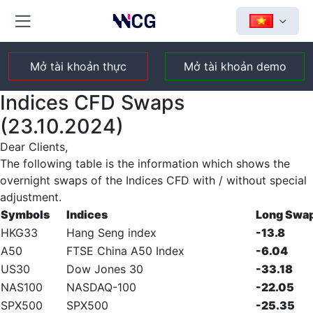
Mở tài khoản thực
Mở tài khoản demo
Indices CFD Swaps
(23.10.2024)
Dear Clients,
The following table is the information which shows the
overnight swaps of the Indices CFD with / without special
adjustment.
Symbols
Indices
Long Swa
HKG33
Hang Seng index
-13.8
A50
FTSE China A50 Index
-6.04
US30
Dow Jones 30
-33.18
NAS100
NASDAQ-100
-22.05
SPX500
SPX500
-25.35