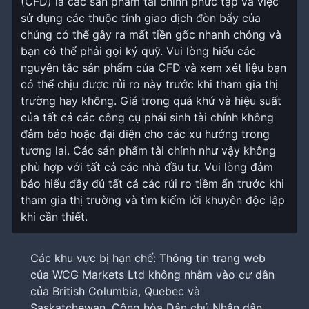
(CFD) là các sản phẩm tài chính phức tạp và việc
sử dụng các thuộc tính giao dịch đòn bẩy của
chúng có thể gây ra mất tiền gốc nhanh chóng và
bạn có thể phải gọi ký quỹ. Vui lòng hiểu các
nguyên tắc sản phẩm của CFD và xem xét liệu bạn
có thể chịu được rủi ro này trước khi tham gia thị
trường hay không. Giá trong quá khứ và hiệu suất
của tất cả các công cụ phái sinh tài chính không
đảm bảo hoặc đại diện cho các xu hướng trong
tương lai. Các sản phẩm tài chính như vậy không
phù hợp với tất cả các nhà đầu tư. Vui lòng đảm
bảo hiểu đầy đủ tất cả các rủi ro tiềm ẩn trước khi
tham gia thị trường và tìm kiếm lời khuyên độc lập
khi cần thiết.
Các khu vực bị hạn chế: Thông tin trang web
của WCG Markets Ltd không nhằm vào cư dân
của British Columbia, Quebec và
Saskatchewan, Cộng hòa Dân chủ Nhân dân