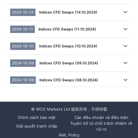
2024-10-14
Indices CFD Swaps (14.10.2024)
2024-10-11
Indices CFD Swaps (11.10.2024)
2024-10-10
Indices CFD Swaps (10.10.2024)
2024-10-09
Indices CFD Swaps (09.10.2024)
2024-10-08
Indices CFD Swaps (08.10.2024)
© WCG Markets Ltd 版权所有，不得转载
Chính sách bảo mật
Các điều khoản và điều kiện
Tuyên bố từ chối trách nhiệm về
Giải quyết tranh chấp
rủi ro
AML Policy