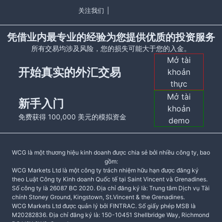
关注我们
|
凭借业内最专业的经验为您提供优质的投资服务
所有交易均涉及风险，您的损失可能大于您的入金。
Mở tài
开始真实的外汇交易
khoản
thực
Mở tài
新手入门
khoản
免费获得 100,000 美元的模拟资金
demo
WCG là một thương hiệu kinh doanh được chia sẻ bởi nhiều công ty, bao
gồm:
WCG Markets Ltd là một công ty trách nhiệm hữu hạn được đăng ký
theo Luật Công ty Kinh doanh Quốc tế tại Saint Vincent và Grenadines.
Số công ty là 26087 BC 2020. Địa chỉ đăng ký là: Trung tâm Dịch vụ Tài
chính Stoney Ground, Kingstown, St.Vincent & the Grenadines.
WCG Markets Ltd được quản lý bởi FINTRAC. Số giấy phép MSB là
M20282836. Địa chỉ đăng ký là: 150-10451 Shellbridge Way, Richmond