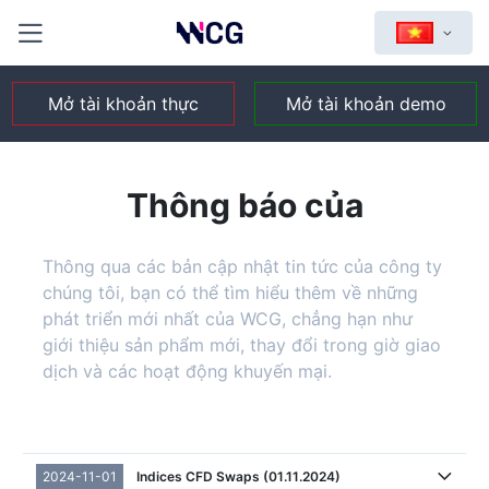
Mở tài khoản thực
Mở tài khoản demo
Thông báo của
Thông qua các bản cập nhật tin tức của công ty
chúng tôi, bạn có thể tìm hiểu thêm về những
phát triển mới nhất của WCG, chẳng hạn như
giới thiệu sản phẩm mới, thay đổi trong giờ giao
dịch và các hoạt động khuyến mại.
2024-11-01
Indices CFD Swaps (01.11.2024)