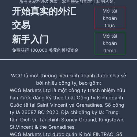
所有交易均涉及风险，您的损失可能大于您的入金。
开始真实的外汇
Mở tài
khoản
交易
thực
Mở tài
新手入门
khoản
demo
免费获得 100,000 美元的模拟资金
WCG là một thương hiệu kinh doanh được chia sẻ
bởi nhiều công ty, bao gồm:
WCG Markets Ltd là một công ty trách nhiệm hữu
hạn được đăng ký theo Luật Công ty Kinh doanh
Quốc tế tại Saint Vincent và Grenadines. Số công
ty là 26087 BC 2020. Địa chỉ đăng ký là: Trung
tâm Dịch vụ Tài chính Stoney Ground, Kingstown,
St.Vincent & the Grenadines.
WCG Markets Ltd được quản lý bởi FINTRAC. Số