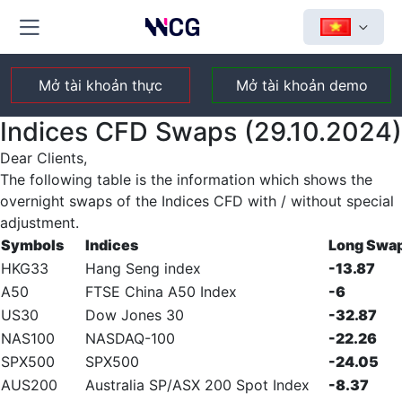
Mở tài khoản thực
Mở tài khoản demo
Indices CFD Swaps (29.10.2024)
Dear Clients,
The following table is the information which shows the
overnight swaps of the Indices CFD with / without special
adjustment.
Symbols
Indices
Long Swa
HKG33
Hang Seng index
-13.87
A50
FTSE China A50 Index
-6
US30
Dow Jones 30
-32.87
NAS100
NASDAQ-100
-22.26
SPX500
SPX500
-24.05
AUS200
Australia SP/ASX 200 Spot Index
-8.37