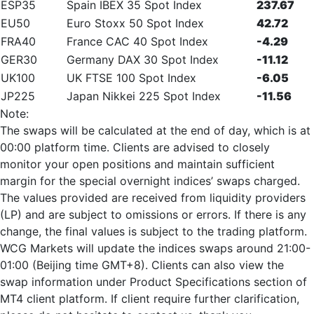
ESP35
Spain IBEX 35 Spot Index
237.67
EU50
Euro Stoxx 50 Spot Index
42.72
FRA40
France CAC 40 Spot Index
-4.29
GER30
Germany DAX 30 Spot Index
-11.12
UK100
UK FTSE 100 Spot Index
-6.05
JP225
Japan Nikkei 225 Spot Index
-11.56
Note:
The swaps will be calculated at the end of day, which is at
00:00 platform time. Clients are advised to closely
monitor your open positions and maintain sufficient
margin for the special overnight indices’ swaps charged.
The values provided are received from liquidity providers
(LP) and are subject to omissions or errors. If there is any
change, the final values is subject to the trading platform.
WCG Markets will update the indices swaps around 21:00-
01:00 (Beijing time GMT+8). Clients can also view the
swap information under Product Specifications section of
MT4 client platform. If client require further clarification,