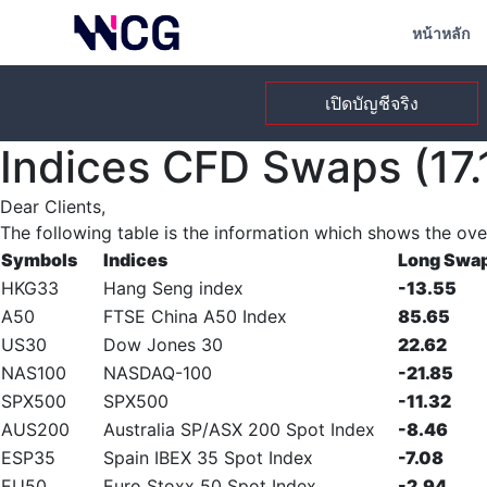
หน้าหลัก
เปิดบัญชีจริง
Indices CFD Swaps (17.
Dear Clients,
The following table is the information which shows the ove
Symbols
Indices
Long Swa
HKG33
Hang Seng index
-13.55
A50
FTSE China A50 Index
85.65
US30
Dow Jones 30
22.62
NAS100
NASDAQ-100
-21.85
SPX500
SPX500
-11.32
AUS200
Australia SP/ASX 200 Spot Index
-8.46
ESP35
Spain IBEX 35 Spot Index
-7.08
EU50
Euro Stoxx 50 Spot Index
-2.94