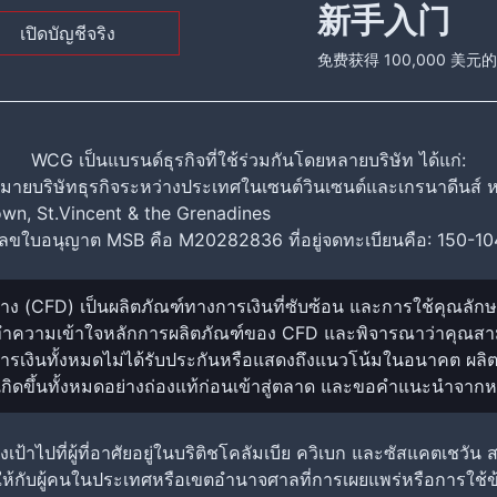
新手入门
เปิดบัญชีจริง
免费获得 100,000 美
WCG เป็นแบรนด์ธุรกิจที่ใช้ร่วมกันโดยหลายบริษัท ได้แก่:
มายบริษัทธุรกิจระหว่างประเทศในเซนต์วินเซนต์และเกรนาดีนส์ ห
own, St.Vincent & the Grenadines
ขใบอนุญาต MSB คือ M20282836 ที่อยู่จดทะเบียนคือ: 150-1
ต่าง (CFD) เป็นผลิตภัณฑ์ทางการเงินที่ซับซ้อน และการใช้คุณลักษ
ดทำความเข้าใจหลักการผลิตภัณฑ์ของ CFD และพิจารณาว่าคุณสามารถ
งินทั้งหมดไม่ได้รับประกันหรือแสดงถึงแนวโน้มในอนาคต ผลิตภ
เกิดขึ้นทั้งหมดอย่างถ่องแท้ก่อนเข้าสู่ตลาด และขอคำแนะนำจากหน
มุ่งเป้าไปที่ผู้ที่อาศัยอยู่ในบริติชโคลัมเบีย ควิเบก และซัสแคต
ให้กับผู้คนในประเทศหรือเขตอำนาจศาลที่การเผยแพร่หรือการใช้ข้อ