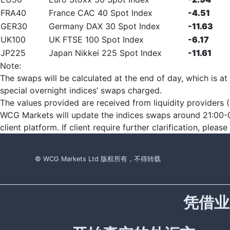
FRA40
France CAC 40 Spot Index
-4.51
GER30
Germany DAX 30 Spot Index
-11.63
UK100
UK FTSE 100 Spot Index
-6.17
JP225
Japan Nikkei 225 Spot Index
-11.61
Note:
The swaps will be calculated at the end of day, which is at
special overnight indices’ swaps charged.
The values provided are received from liquidity providers (L
WCG Markets will update the indices swaps around 21:00-0
client platform. If client require further clarification, plea
© WCG Markets Ltd 版权所有，不得转载
凭借业