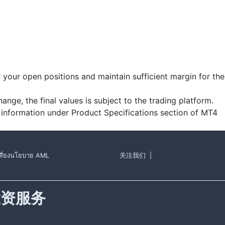
r your open positions and maintain sufficient margin for the
ange, the final values is subject to the trading platform.
 information under Product Specifications section of MT4
ี่ยง
นโยบาย AML
关注我们
|
投资服务