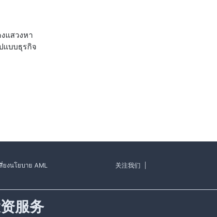
งคงแสวงหา
ปแบบธุรกิจ
ี่ยง
นโยบาย AML
关注我们
|
投资服务