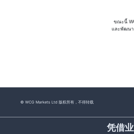
ขณะนี้ W
และพัฒนาต
© WCG Markets Ltd 版权所有，不得转载
凭借业