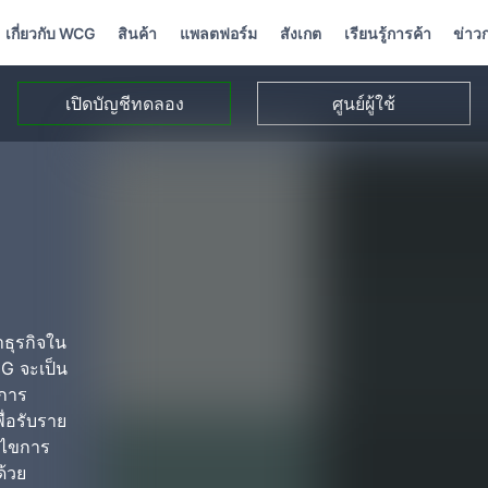
เกี่ยวกับ WCG
สินค้า
แพลตฟอร์ม
สังเกต
เรียนรู้การค้า
ข่าว
เปิดบัญชีทดลอง
ศูนย์ผู้ใช้
าธุรกิจใน
G จะเป็น
ดการ
ื่อรับราย
อนไขการ
ด้วย