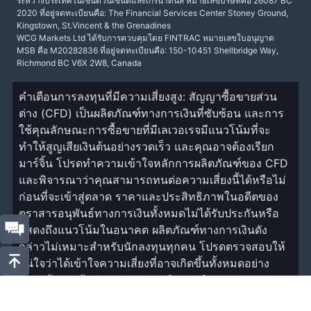
ระหว่างประเทศในเซนต์วินเซนต์และเกรนาดีนส์ หมายเลขบริษัทคือ 26087 BC
2020 ที่อยู่จดทะเบียนคือ: The Financial Services Center Stoney Ground,
Kingstown, St.Vincent & the Grenadines
WCG Markets Ltd ได้รับการควบคุมโดย FINTRAC หมายเลขใบอนุญาต
MSB คือ M20282836 ที่อยู่จดทะเบียนคือ: 150-10451 Shellbridge Way,
Richmond BC V6X 2W8, Canada
คำเตือนการลงทุนที่มีความเสี่ยงสูง: สัญญาซื้อขายส่วน
ต่าง (CFD) เป็นผลิตภัณฑ์ทางการเงินที่ซับซ้อน และการ
ใช้คุณลักษณะการซื้อขายที่มีเลเวอเรจมีแนวโน้มที่จะ
ทำให้สูญเสียเงินต้นอย่างรวดเร็ว และคุณอาจต้องเรียก
มาร์จิ้น โปรดทำความเข้าใจหลักการผลิตภัณฑ์ของ CFD
และพิจารณาว่าคุณสามารถทนต่อความเสี่ยงนี้ได้หรือไม่
ก่อนที่จะเข้าสู่ตลาด ราคาและประสิทธิภาพในอดีตของ
ตราสารอนุพันธ์ทางการเงินทั้งหมดไม่ได้รับประกันหรือ
แสดงถึงแนวโน้มในอนาคต ผลิตภัณฑ์ทางการเงินดัง
กล่าวไม่เหมาะสำหรับนักลงทุนทุกคน โปรดตรวจสอบให้
แน่ใจว่าได้เข้าใจความเสี่ยงที่อาจเกิดขึ้นทั้งหมดอย่าง
ถ่องแท้ก่อนเข้าสู่ตลาด และขอคำแนะนำจากหน่วยงาน
อิสระเมื่อจำเป็น