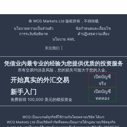
© WCG Markets Ltd 版权所有，不得转载
นโยบายความเป็นส่วนตัว
ข้อกำหนดและเงื่อนไข
การระงับข้อพิพาท
คำปฏิเสธความเสี่ยง
นโยบาย AML
关注我们
|
凭借业内最专业的经验为您提供优质的投资服务
所有交易均涉及风险，您的损失可能大于您的入金。
เปิดบัญชี
开始真实的外汇交易
จริง
新手入门
เปิดบัญชี
ทดลอง
免费获得 100,000 美元的模拟资金
WCG เป็นแบรนด์ธุรกิจที่ใช้ร่วมกันโดยหลายบริษัท ได้แก่:
WCG Markets Ltd เป็นบริษัทจำกัดที่จดทะเบียนภายใต้กฎหมายบริษัทธุรกิจ