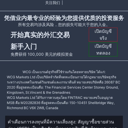
关注我们
|
凭借业内最专业的经验为您提供优质的投资服务
所有交易均涉及风险，您的损失可能大于您的入金。
เปิดบัญชี
开始真实的外汇交易
จริง
新手入门
เปิดบัญชี
ทดลอง
免费获得 100,000 美元的模拟资金
WCG เป็นแบรนด์ธุรกิจที่ใช้ร่วมกันโดยหลายบริษัท ได้แก่:
WCG Markets Ltd เป็นบริษัทจำกัดที่จดทะเบียนภายใต้กฎหมายบริษัทธุรกิจ
ระหว่างประเทศในเซนต์วินเซนต์และเกรนาดีนส์ หมายเลขบริษัทคือ 26087 BC
2020 ที่อยู่จดทะเบียนคือ: The Financial Services Center Stoney Ground,
Kingstown, St.Vincent & the Grenadines
WCG Markets Ltd ได้รับการควบคุมโดย FINTRAC หมายเลขใบอนุญาต
MSB คือ M20282836 ที่อยู่จดทะเบียนคือ: 150-10451 Shellbridge Way,
Richmond BC V6X 2W8, Canada
คำเตือนการลงทุนที่มีความเสี่ยงสูง: สัญญาซื้อขายส่วน