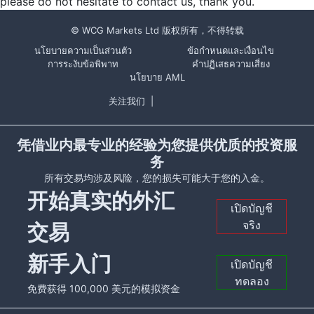
please do not hesitate to contact us, thank you.
© WCG Markets Ltd 版权所有，不得转载
นโยบายความเป็นส่วนตัว
ข้อกำหนดและเงื่อนไข
การระงับข้อพิพาท
คำปฏิเสธความเสี่ยง
นโยบาย AML
关注我们
|
凭借业内最专业的经验为您提供优质的投资服
务
所有交易均涉及风险，您的损失可能大于您的入金。
开始真实的外汇
เปิดบัญชี
จริง
交易
新手入门
เปิดบัญชี
ทดลอง
免费获得 100,000 美元的模拟资金