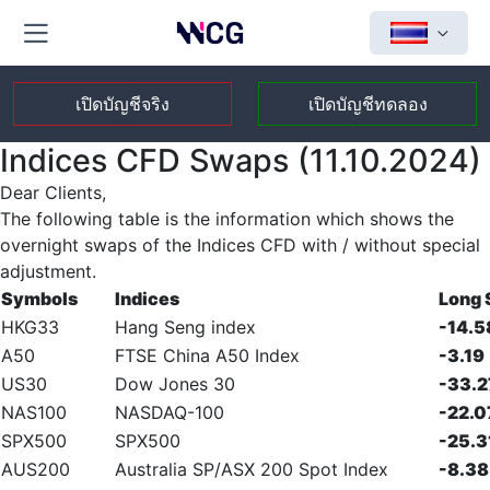
เปิดบัญชีจริง
เปิดบัญชีทดลอง
Indices CFD Swaps (11.10.2024)
Dear Clients,
The following table is the information which shows the
overnight swaps of the Indices CFD with / without special
adjustment.
Symbols
Indices
Long
HKG33
Hang Seng index
-14.5
A50
FTSE China A50 Index
-3.19
US30
Dow Jones 30
-33.2
NAS100
NASDAQ-100
-22.0
SPX500
SPX500
-25.3
AUS200
Australia SP/ASX 200 Spot Index
-8.38