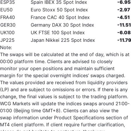
ESP35
Spain IBEX 35 Spot Index
-6.95
EU50
Euro Stoxx 50 Spot Index
-2.97
FRA40
France CAC 40 Spot Index
-4.51
GER30
Germany DAX 30 Spot Index
-11.51
UK100
UK FTSE 100 Spot Index
-6.08
JP225
Japan Nikkei 225 Spot Index
-11.7
Note:
The swaps will be calculated at the end of day, which is at
00:00 platform time. Clients are advised to closely
monitor your open positions and maintain sufficient
margin for the special overnight indices’ swaps charged.
The values provided are received from liquidity providers
(LP) and are subject to omissions or errors. If there is any
change, the final values is subject to the trading platform.
WCG Markets will update the indices swaps around 21:00-
01:00 (Beijing time GMT+8). Clients can also view the
swap information under Product Specifications section of
MT4 client platform. If client require further clarification,