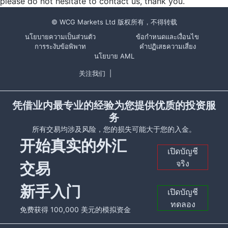
please do not hesitate to contact us, thank you.
© WCG Markets Ltd 版权所有，不得转载
นโยบายความเป็นส่วนตัว
ข้อกำหนดและเงื่อนไข
การระงับข้อพิพาท
คำปฏิเสธความเสี่ยง
นโยบาย AML
关注我们
|
凭借业内最专业的经验为您提供优质的投资服
务
所有交易均涉及风险，您的损失可能大于您的入金。
开始真实的外汇
เปิดบัญชี
จริง
交易
新手入门
เปิดบัญชี
ทดลอง
免费获得 100,000 美元的模拟资金