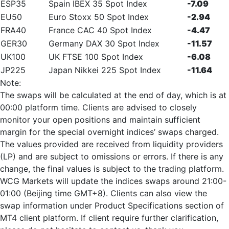
ESP35
Spain IBEX 35 Spot Index
-7.09
EU50
Euro Stoxx 50 Spot Index
-2.94
FRA40
France CAC 40 Spot Index
-4.47
GER30
Germany DAX 30 Spot Index
-11.57
UK100
UK FTSE 100 Spot Index
-6.08
JP225
Japan Nikkei 225 Spot Index
-11.64
Note:
The swaps will be calculated at the end of day, which is at
00:00 platform time. Clients are advised to closely
monitor your open positions and maintain sufficient
margin for the special overnight indices’ swaps charged.
The values provided are received from liquidity providers
(LP) and are subject to omissions or errors. If there is any
change, the final values is subject to the trading platform.
WCG Markets will update the indices swaps around 21:00-
01:00 (Beijing time GMT+8). Clients can also view the
swap information under Product Specifications section of
MT4 client platform. If client require further clarification,