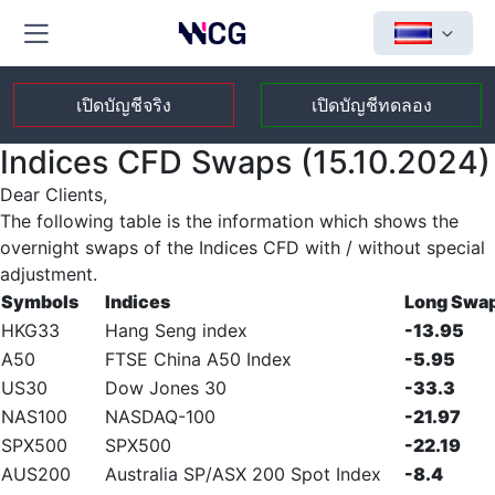
เปิดบัญชีจริง
เปิดบัญชีทดลอง
Indices CFD Swaps (15.10.2024)
Dear Clients,
The following table is the information which shows the
overnight swaps of the Indices CFD with / without special
adjustment.
Symbols
Indices
Long Swa
HKG33
Hang Seng index
-13.95
A50
FTSE China A50 Index
-5.95
US30
Dow Jones 30
-33.3
NAS100
NASDAQ-100
-21.97
SPX500
SPX500
-22.19
AUS200
Australia SP/ASX 200 Spot Index
-8.4