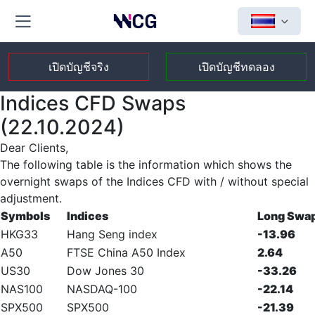
เปิดบัญชีจริง
เปิดบัญชีทดลอง
Indices CFD Swaps
(22.10.2024)
Dear Clients,
The following table is the information which shows the
overnight swaps of the Indices CFD with / without special
adjustment.
Symbols
Indices
Long Swa
HKG33
Hang Seng index
-13.96
A50
FTSE China A50 Index
2.64
US30
Dow Jones 30
-33.26
NAS100
NASDAQ-100
-22.14
SPX500
SPX500
-21.39