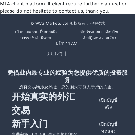
MT4 client platform. If client require further clarification,
please do not hesitate to contact us, thank you.
© WCG Markets Ltd 版权所有，不得转载
นโยบายความเป็นส่วนตัว
ข้อกำหนดและเงื่อนไข
การระงับข้อพิพาท
คำปฏิเสธความเสี่ยง
นโยบาย AML
关注我们
|
凭借业内最专业的经验为您提供优质的投资服
务
所有交易均涉及风险，您的损失可能大于您的入金。
开始真实的外汇
เปิดบัญชี
จริง
交易
新手入门
เปิดบัญชี
ทดลอง
免费获得 100,000 美元的模拟资金