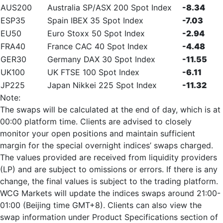
AUS200
Australia SP/ASX 200 Spot Index
-8.34
ESP35
Spain IBEX 35 Spot Index
-7.03
EU50
Euro Stoxx 50 Spot Index
-2.94
FRA40
France CAC 40 Spot Index
-4.48
GER30
Germany DAX 30 Spot Index
-11.55
UK100
UK FTSE 100 Spot Index
-6.11
JP225
Japan Nikkei 225 Spot Index
-11.32
Note:
The swaps will be calculated at the end of day, which is at
00:00 platform time. Clients are advised to closely
monitor your open positions and maintain sufficient
margin for the special overnight indices’ swaps charged.
The values provided are received from liquidity providers
(LP) and are subject to omissions or errors. If there is any
change, the final values is subject to the trading platform.
WCG Markets will update the indices swaps around 21:00-
01:00 (Beijing time GMT+8). Clients can also view the
swap information under Product Specifications section of