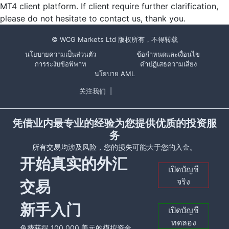
MT4 client platform. If client require further clarification,
please do not hesitate to contact us, thank you.
© WCG Markets Ltd 版权所有，不得转载
นโยบายความเป็นส่วนตัว
ข้อกำหนดและเงื่อนไข
การระงับข้อพิพาท
คำปฏิเสธความเสี่ยง
นโยบาย AML
关注我们
|
凭借业内最专业的经验为您提供优质的投资服
务
所有交易均涉及风险，您的损失可能大于您的入金。
开始真实的外汇
เปิดบัญชี
จริง
交易
新手入门
เปิดบัญชี
ทดลอง
免费获得 100,000 美元的模拟资金