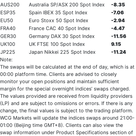
AUS200
Australia SP/ASX 200 Spot Index
-8.35
ESP35
Spain IBEX 35 Spot Index
-7.06
EU50
Euro Stoxx 50 Spot Index
-2.94
FRA40
France CAC 40 Spot Index
-4.47
GER30
Germany DAX 30 Spot Index
-11.56
UK100
UK FTSE 100 Spot Index
9.15
JP225
Japan Nikkei 225 Spot Index
-11.24
Note:
The swaps will be calculated at the end of day, which is at
00:00 platform time. Clients are advised to closely
monitor your open positions and maintain sufficient
margin for the special overnight indices’ swaps charged.
The values provided are received from liquidity providers
(LP) and are subject to omissions or errors. If there is any
change, the final values is subject to the trading platform.
WCG Markets will update the indices swaps around 21:00-
01:00 (Beijing time GMT+8). Clients can also view the
swap information under Product Specifications section of