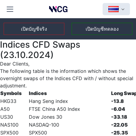
เปิดบัญชีจริง
เปิดบัญชีทดลอง
Indices CFD Swaps
(23.10.2024)
Dear Clients,
The following table is the information which shows the
overnight swaps of the Indices CFD with / without special
adjustment.
Symbols
Indices
Long Swa
HKG33
Hang Seng index
-13.8
A50
FTSE China A50 Index
-6.04
US30
Dow Jones 30
-33.18
NAS100
NASDAQ-100
-22.05
SPX500
SPX500
-25.35