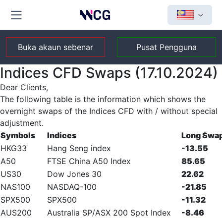
Buka akaun sebenar
Pusat Pengguna
Indices CFD Swaps (17.10.2024)
Dear Clients,
The following table is the information which shows the
overnight swaps of the Indices CFD with / without special
adjustment.
Symbols
Indices
Long Swa
HKG33
Hang Seng index
-13.55
A50
FTSE China A50 Index
85.65
US30
Dow Jones 30
22.62
NAS100
NASDAQ-100
-21.85
SPX500
SPX500
-11.32
AUS200
Australia SP/ASX 200 Spot Index
-8.46