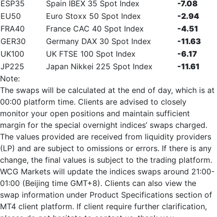
ESP35
Spain IBEX 35 Spot Index
-7.08
EU50
Euro Stoxx 50 Spot Index
-2.94
FRA40
France CAC 40 Spot Index
-4.51
GER30
Germany DAX 30 Spot Index
-11.63
UK100
UK FTSE 100 Spot Index
-6.17
JP225
Japan Nikkei 225 Spot Index
-11.61
Note:
The swaps will be calculated at the end of day, which is at
00:00 platform time. Clients are advised to closely
monitor your open positions and maintain sufficient
margin for the special overnight indices’ swaps charged.
The values provided are received from liquidity providers
(LP) and are subject to omissions or errors. If there is any
change, the final values is subject to the trading platform.
WCG Markets will update the indices swaps around 21:00-
01:00 (Beijing time GMT+8). Clients can also view the
swap information under Product Specifications section of
MT4 client platform. If client require further clarification,