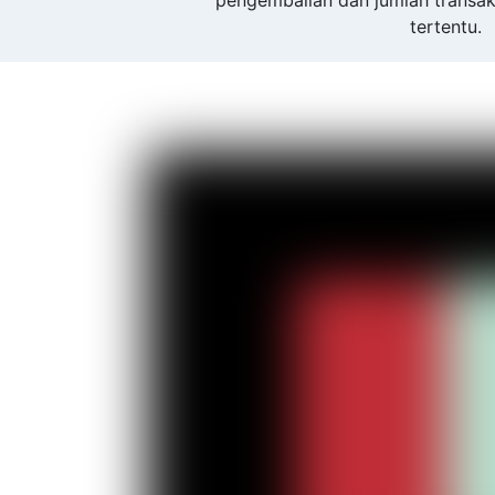
pengembalian dan jumlah transa
tertentu.