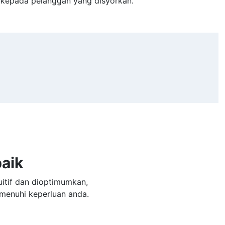
 kepada pelanggan yang disyorkan.
aik
itif dan dioptimumkan,
menuhi keperluan anda.