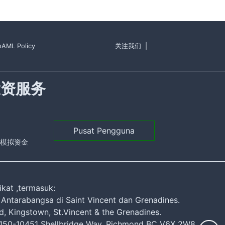
o
AML Policy
关注我们
|
投资服务
Pusat Pengguna
元的模拟资金
kat ,termasuk:
 Antarabangsa di Saint Vincent dan Grenadines.
 Kingstown, St.Vincent & the Grenadines.
 150-10451 Shellbridge Way, Richmond BC V6X 2W8,