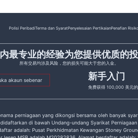
Polisi Peribadi
Terma dan Syarat
Penyelesaian Pertikaian
Penafian Risik
内最专业的经验为您提供优质的
所有交易均涉及风险，您的损失可能大于您的入金。
新手入门
uka akaun sebenar
免费获得 100,000 美
nama perniagaan yang dikongsi bersama oleh banyak syari
ng didaftarkan di bawah Undang-undang Syarikat Perniagaan
ftar adalah: Pusat Perkhidmatan Kewangan Stoney Ground,
r lesen MSB adalah M20282836. Alamat berdaftar adalah: