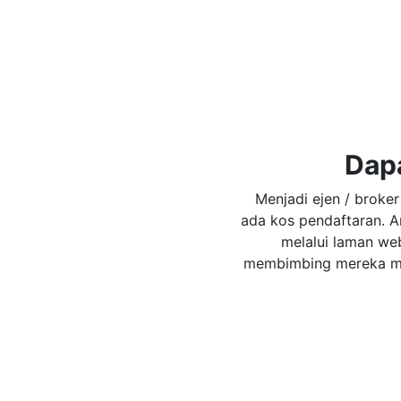
Dap
Menjadi ejen / brok
ada kos pendaftaran. 
melalui laman we
membimbing mereka me