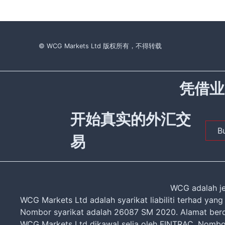
© WCG Markets Ltd 版权所有，不得转载
凭借业
开始真实的外汇交
B
易
WCG adalah je
WCG Markets Ltd adalah syarikat liabiliti terhad ya
Nombor syarikat adalah 26087 SM 2020. Alamat berda
WCG Markets Ltd dikawal selia oleh FINTRAC. Nombo