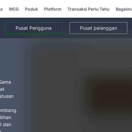
ma
WCG
Poduk
Platform
Transaksi Perlu Tahu
Bagaim
Pusat Pengguna
Pusat pelanggan
 Sama
at
atusan
kembang.
lihan
el dan
g