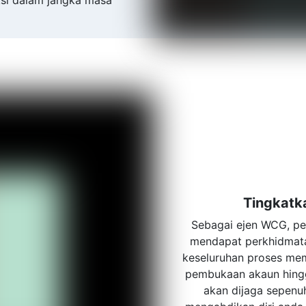
ksi dalam jangka masa
Tingkatka
Sebagai ejen WCG, pe
mendapat perkhidmata
keseluruhan proses me
pembukaan akaun hingg
akan dijaga sepenuh