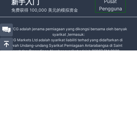
新手入门
Pusat
Pengguna
免费获得 100,000 美元的模拟资金
WCG adalah jenama perniagaan yang dikongsi bersama oleh banyak
syarikat ,termasuk:
WCG Markets Ltd adalah syarikat liabiliti terhad yang didaftarkan di
bawah Undang-undang Syarikat Perniagaan Antarabangsa di Saint
Vincent dan Grenadines. Nombor syarikat adalah 26087 SM 2020.
Alamat berdaftar adalah: Pusat Perkhidmatan Kewangan Stoney
Ground, Kingstown, St.Vincent & the Grenadines.
WCG Markets Ltd dikawal selia oleh FINTRAC. Nombor lesen MSB
adalah M20282836. Alamat berdaftar adalah: 150-10451 Shellbridge
Way, Richmond BC V6X 2W8, Kanada.
Amaran pelaburan berisiko tinggi: Kontrak untuk
Perbezaan (CFD) adalah produk kewangan yang
kompleks, dan penggunaannya atribut
perdagangan leveraged cenderung menyebabkan
kehilangan prinsipal yang cepat, dan anda mungkin
diminta untuk meminta margin. Harap fahami