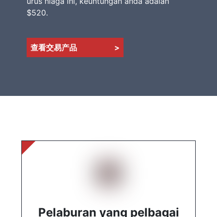
urus niaga ini, keuntungan anda adalah
$520.
查看交易产品
>
Pelaburan yang pelbagai