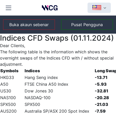
Buka akaun sebenar
Pusat Pengguna
Indices CFD Swaps (01.11.2024)
Dear Clients,
The following table is the information which shows the
overnight swaps of the Indices CFD with / without special
adjustment.
Symbols
Indices
Long Swa
HKG33
Hang Seng index
-13.71
A50
FTSE China A50 Index
-5.93
US30
Dow Jones 30
-32.81
NAS100
NASDAQ-100
-20.28
SPX500
SPX500
-21.03
AUS200
Australia SP/ASX 200 Spot Index
-7.59