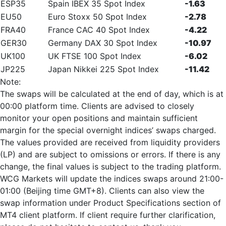
ESP35
Spain IBEX 35 Spot Index
-1.63
EU50
Euro Stoxx 50 Spot Index
-2.78
FRA40
France CAC 40 Spot Index
-4.22
GER30
Germany DAX 30 Spot Index
-10.97
UK100
UK FTSE 100 Spot Index
-6.02
JP225
Japan Nikkei 225 Spot Index
-11.42
Note:
The swaps will be calculated at the end of day, which is at
00:00 platform time. Clients are advised to closely
monitor your open positions and maintain sufficient
margin for the special overnight indices’ swaps charged.
The values provided are received from liquidity providers
(LP) and are subject to omissions or errors. If there is any
change, the final values is subject to the trading platform.
WCG Markets will update the indices swaps around 21:00-
01:00 (Beijing time GMT+8). Clients can also view the
swap information under Product Specifications section of
MT4 client platform. If client require further clarification,