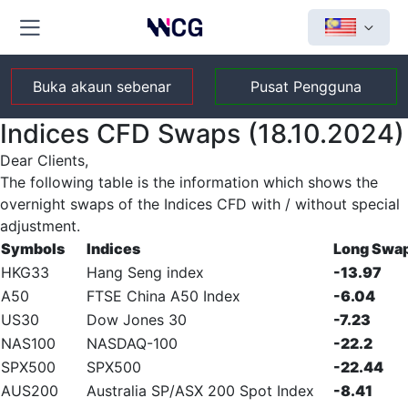
Buka akaun sebenar
Pusat Pengguna
Indices CFD Swaps (18.10.2024)
Dear Clients,
The following table is the information which shows the
overnight swaps of the Indices CFD with / without special
adjustment.
Symbols
Indices
Long Swa
HKG33
Hang Seng index
-13.97
A50
FTSE China A50 Index
-6.04
US30
Dow Jones 30
-7.23
NAS100
NASDAQ-100
-22.2
SPX500
SPX500
-22.44
AUS200
Australia SP/ASX 200 Spot Index
-8.41