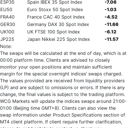
ESP35
Spain IBEX 35 Spot Index
-7.06
EU50
Euro Stoxx 50 Spot Index
-1.03
FRA40
France CAC 40 Spot Index
-4.52
GER30
Germany DAX 30 Spot Index
-11.66
UK100
UK FTSE 100 Spot Index
-6.12
JP225
Japan Nikkei 225 Spot Index
-11.57
Note:
The swaps will be calculated at the end of day, which is at
00:00 platform time. Clients are advised to closely
monitor your open positions and maintain sufficient
margin for the special overnight indices’ swaps charged.
The values provided are received from liquidity providers
(LP) and are subject to omissions or errors. If there is any
change, the final values is subject to the trading platform.
WCG Markets will update the indices swaps around 21:00-
01:00 (Beijing time GMT+8). Clients can also view the
swap information under Product Specifications section of
MT4 client platform. If client require further clarification,