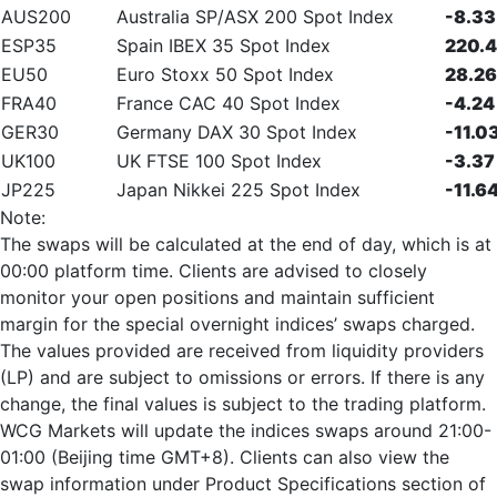
AUS200
Australia SP/ASX 200 Spot Index
-8.33
ESP35
Spain IBEX 35 Spot Index
220.
EU50
Euro Stoxx 50 Spot Index
28.26
FRA40
France CAC 40 Spot Index
-4.24
GER30
Germany DAX 30 Spot Index
-11.0
UK100
UK FTSE 100 Spot Index
-3.37
JP225
Japan Nikkei 225 Spot Index
-11.6
Note:
The swaps will be calculated at the end of day, which is at
00:00 platform time. Clients are advised to closely
monitor your open positions and maintain sufficient
margin for the special overnight indices’ swaps charged.
The values provided are received from liquidity providers
(LP) and are subject to omissions or errors. If there is any
change, the final values is subject to the trading platform.
WCG Markets will update the indices swaps around 21:00-
01:00 (Beijing time GMT+8). Clients can also view the
swap information under Product Specifications section of