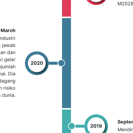
M2028
March
ndustri
g jawab
ian dan
i gelar
2020
ejumlah
nal. Dia
edagang
 risiko
 dunia.
Septe
2019
Mendir