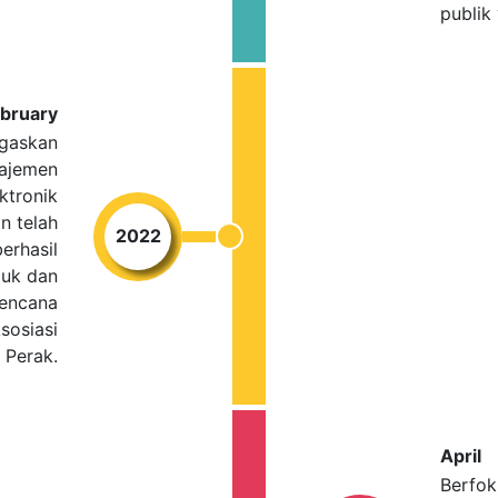
publik
bruary
egaskan
ajemen
ktronik
n telah
2022
berhasil
juk dan
lencana
sosiasi
 Perak.
April
Berfok