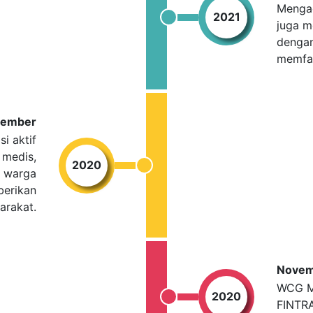
Mengad
2021
juga m
dengan
memfasi
cember
i aktif
 medis,
2020
i warga
berikan
arakat.
Novem
WCG Ma
2020
FINTR