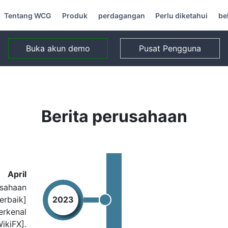
Tentang WCG
Produk
perdagangan
Perlu diketahui
be
Buka akun demo
Pusat Pengguna
Berita perusahaan
April
usahaan
erbaik]
2023
erkenal
ikiFX].