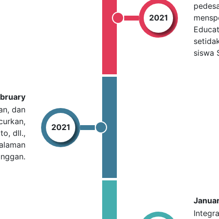
pedesa
2021
menspo
Educat
setida
siswa 
bruary
an, dan
curkan,
2021
, dll.,
alaman
anggan.
Janua
Integr