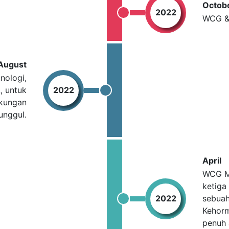
Octob
2022
WCG &
August
nologi,
, untuk
2022
gkungan
unggul.
April
WCG M
ketiga
2022
sebuah
Kehorm
penuh 