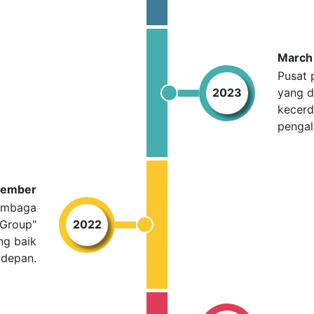
March
Pusat 
2023
yang d
kecerd
pengal
vember
lembaga
 Group"
2022
ng baik
 depan.