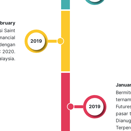
bruary
i Saint
nancial
2019
 dengan
 2020.
laysia.
Janua
Bermit
ternam
2019
Future
pasar 
Dianug
Terper