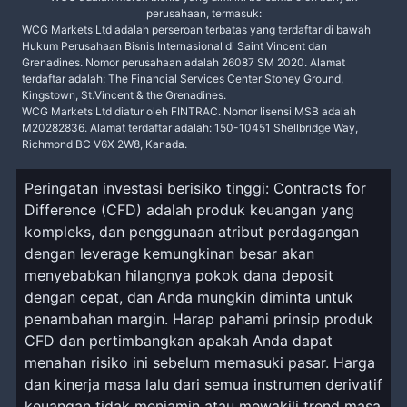
perusahaan, termasuk:
WCG Markets Ltd adalah perseroan terbatas yang terdaftar di bawah
Hukum Perusahaan Bisnis Internasional di Saint Vincent dan
Grenadines. Nomor perusahaan adalah 26087 SM 2020. Alamat
terdaftar adalah: The Financial Services Center Stoney Ground,
Kingstown, St.Vincent & the Grenadines.
WCG Markets Ltd diatur oleh FINTRAC. Nomor lisensi MSB adalah
M20282836. Alamat terdaftar adalah: 150-10451 Shellbridge Way,
Richmond BC V6X 2W8, Kanada.
Peringatan investasi berisiko tinggi: Contracts for
Difference (CFD) adalah produk keuangan yang
kompleks, dan penggunaan atribut perdagangan
dengan leverage kemungkinan besar akan
menyebabkan hilangnya pokok dana deposit
dengan cepat, dan Anda mungkin diminta untuk
penambahan margin. Harap pahami prinsip produk
CFD dan pertimbangkan apakah Anda dapat
menahan risiko ini sebelum memasuki pasar. Harga
dan kinerja masa lalu dari semua instrumen derivatif
keuangan tidak menjamin atau mewakili trend masa