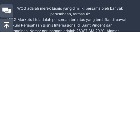
WCG adalah merek bisnis yang dimiliki bersama oleh banyak
perusahaan, termasuk:
WCG Markets Ltd adalah perseroan terbatas yang terdaftar di bawah
Hukum Perusahaan Bisnis Internasional di Saint Vincent dan
Grenadines. Nomor perusahaan adalah 26087 SM 2020. Alamat
terdaftar adalah: The Financial Services Center Stoney Ground,
Kingstown, St.Vincent & the Grenadines.
WCG Markets Ltd diatur oleh FINTRAC. Nomor lisensi MSB adalah
M20282836. Alamat terdaftar adalah: 150-10451 Shellbridge Way,
Richmond BC V6X 2W8, Kanada.
Peringatan investasi berisiko tinggi: Contracts for
Difference (CFD) adalah produk keuangan yang
kompleks, dan penggunaan atribut perdagangan
dengan leverage kemungkinan besar akan
menyebabkan hilangnya pokok dana deposit
dengan cepat, dan Anda mungkin diminta untuk
penambahan margin. Harap pahami prinsip produk
CFD dan pertimbangkan apakah Anda dapat
menahan risiko ini sebelum memasuki pasar. Harga