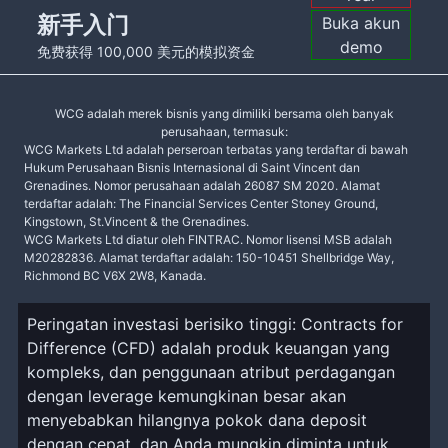
新手入门
Buka akun
demo
免费获得 100,000 美元的模拟资金
WCG adalah merek bisnis yang dimiliki bersama oleh banyak
perusahaan, termasuk:
WCG Markets Ltd adalah perseroan terbatas yang terdaftar di bawah
Hukum Perusahaan Bisnis Internasional di Saint Vincent dan
Grenadines. Nomor perusahaan adalah 26087 SM 2020. Alamat
terdaftar adalah: The Financial Services Center Stoney Ground,
Kingstown, St.Vincent & the Grenadines.
WCG Markets Ltd diatur oleh FINTRAC. Nomor lisensi MSB adalah
M20282836. Alamat terdaftar adalah: 150-10451 Shellbridge Way,
Richmond BC V6X 2W8, Kanada.
Peringatan investasi berisiko tinggi: Contracts for
Difference (CFD) adalah produk keuangan yang
kompleks, dan penggunaan atribut perdagangan
dengan leverage kemungkinan besar akan
menyebabkan hilangnya pokok dana deposit
dengan cepat, dan Anda mungkin diminta untuk