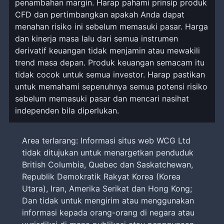
penambahan margin. Harap pahami prinsip produk
CFD dan pertimbangkan apakah Anda dapat
menahan risiko ini sebelum memasuki pasar. Harga
dan kinerja masa lalu dari semua instrumen
derivatif keuangan tidak menjamin atau mewakili
trend masa depan. Produk keuangan semacam itu
tidak cocok untuk semua investor. Harap pastikan
untuk memahami sepenuhnya semua potensi risiko
sebelum memasuki pasar dan mencari nasihat
independen bila diperlukan.
Area terlarang: Informasi situs web WCG Ltd
tidak ditujukan untuk menargetkan penduduk
British Columbia, Quebec dan Saskatchewan,
Republik Demokratik Rakyat Korea (Korea
Utara), Iran, Amerika Serikat dan Hong Kong;
Dan tidak untuk mengirim atau menggunakan
informasi kepada orang-orang di negara atau