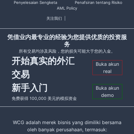
Penyelesaian Sengketa
Penafsiran tentang Risiko
AML Policy
关注我们
|
凭借业内最专业的经验为您提供优质的投资服
务
所有交易均涉及风险，您的损失可能大于您的入金。
开始真实的外汇
Buka akun
real
交易
新手入门
Buka akun
demo
免费获得 100,000 美元的模拟资金
WCG adalah merek bisnis yang dimiliki bersama
oleh banyak perusahaan, termasuk: