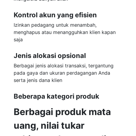
Kontrol akun yang efisien
Izinkan pedagang untuk menambah,
menghapus atau menangguhkan klien kapan
saja
Jenis alokasi opsional
Berbagai jenis alokasi transaksi, tergantung
pada gaya dan ukuran perdagangan Anda
serta jenis dana klien
Beberapa kategori produk
Berbagai produk mata
uang, nilai tukar