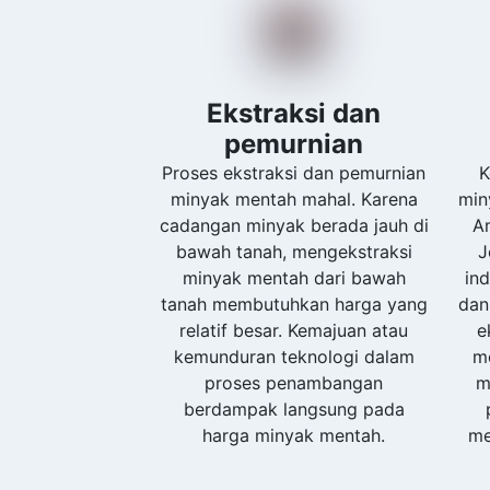
Ekstraksi dan
pemurnian
Proses ekstraksi dan pemurnian
K
minyak mentah mahal. Karena
min
cadangan minyak berada jauh di
Am
bawah tanah, mengekstraksi
J
minyak mentah dari bawah
in
tanah membutuhkan harga yang
dan
relatif besar. Kemajuan atau
e
kemunduran teknologi dalam
m
proses penambangan
m
berdampak langsung pada
harga minyak mentah.
me