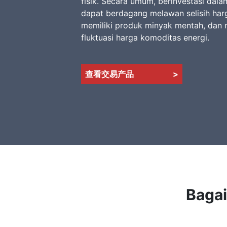
fisik. Secara umum, berinvestasi dal
dapat berdagang melawan selisih har
memiliki produk minyak mentah, dan
fluktuasi harga komoditas energi.
查看交易产品
>
Baga