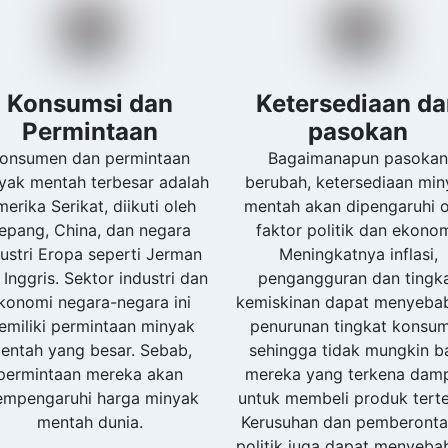
Konsumsi dan
Ketersediaan d
Permintaan
pasokan
onsumen dan permintaan
Bagaimanapun pasoka
yak mentah terbesar adalah
berubah, ketersediaan min
erika Serikat, diikuti oleh
mentah akan dipengaruhi o
epang, China, dan negara
faktor politik dan ekonom
dustri Eropa seperti Jerman
Meningkatnya inflasi,
 Inggris. Sektor industri dan
pengangguran dan tingk
konomi negara-negara ini
kemiskinan dapat menyeba
emiliki permintaan minyak
penurunan tingkat konsum
entah yang besar. Sebab,
sehingga tidak mungkin b
permintaan mereka akan
mereka yang terkena dam
mpengaruhi harga minyak
untuk membeli produk terte
mentah dunia.
Kerusuhan dan pemberont
politik juga dapat menyeba