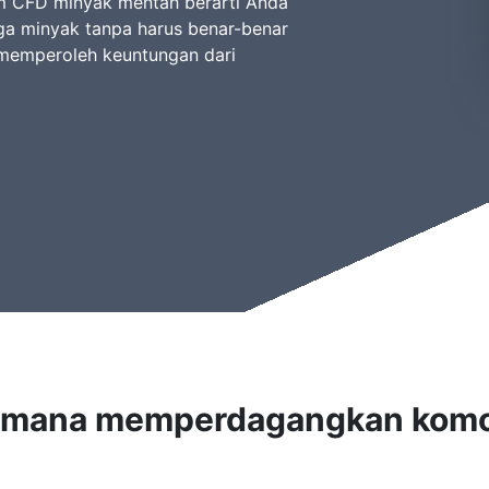
am CFD minyak mentah berarti Anda
ga minyak tanpa harus benar-benar
 memperoleh keuntungan dari
imana memperdagangkan komo