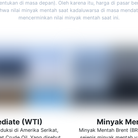
entukan di masa depan). Oleh karena itu, harga di pasar 
hwa nilai minyak mentah saat kadaluwarsa di masa menda
mencerminkan nilai minyak mentah saat ini.
diate (WTI)
Minyak Men
duksi di Amerika Serikat,
Minyak Mentah Brent (BRE
et Crude Oil. Yang disebut
sejenis minyak mentah y