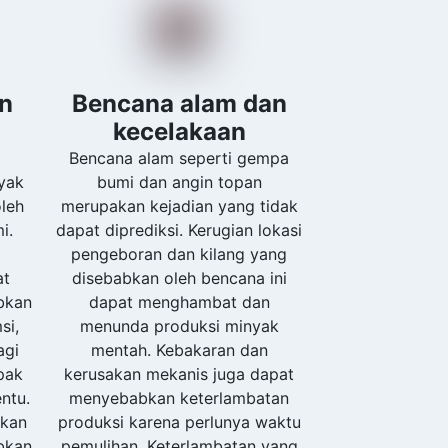
an
Bencana alam dan
kecelakaan
n
Bencana alam seperti gempa
yak
bumi dan angin topan
leh
merupakan kejadian yang tidak
i.
dapat diprediksi. Kerugian lokasi
pengeboran dan kilang yang
at
disebabkan oleh bencana ini
bkan
dapat menghambat dan
si,
menunda produksi minyak
agi
mentah. Kebakaran dan
pak
kerusakan mekanis juga dapat
ntu.
menyebabkan keterlambatan
akan
produksi karena perlunya waktu
bkan
pemulihan. Keterlambatan yang