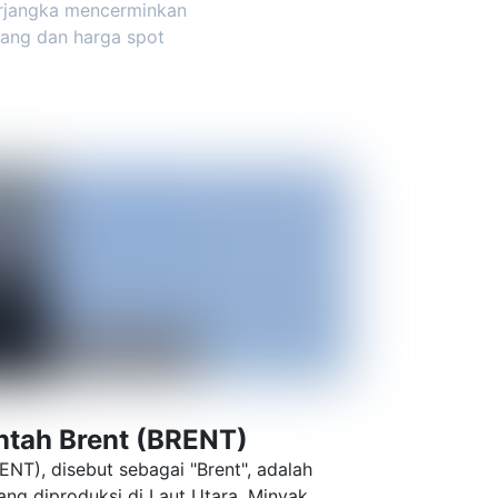
berjangka mencerminkan
tang dan harga spot
tah Brent (BRENT)
NT), disebut sebagai "Brent", adalah
ang diproduksi di Laut Utara. Minyak