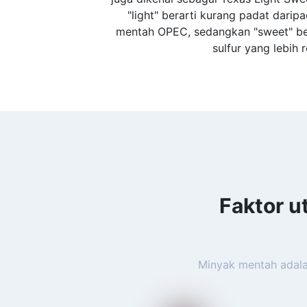
"light" berarti kurang padat dari
mentah OPEC, sedangkan "sweet" be
sulfur yang lebih 
Faktor 
Minyak mentah adala