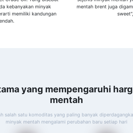
pada kebanyakan minyak
mentah brent juga digam
rarti memiliki kandungan
sweet"
rendah.
utama yang mempengaruhi harg
mentah
h salah satu komoditas yang paling banyak diperdagangkan
minyak mentah mengalami perubahan baru setiap hari