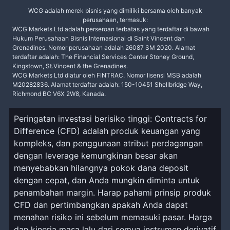
WCG adalah merek bisnis yang dimiliki bersama oleh banyak
perusahaan, termasuk:
WCG Markets Ltd adalah perseroan terbatas yang terdaftar di bawah
Hukum Perusahaan Bisnis Internasional di Saint Vincent dan
Grenadines. Nomor perusahaan adalah 26087 SM 2020. Alamat
terdaftar adalah: The Financial Services Center Stoney Ground,
Kingstown, St.Vincent & the Grenadines.
WCG Markets Ltd diatur oleh FINTRAC. Nomor lisensi MSB adalah
M20282836. Alamat terdaftar adalah: 150-10451 Shellbridge Way,
Richmond BC V6X 2W8, Kanada.
Peringatan investasi berisiko tinggi: Contracts for
Difference (CFD) adalah produk keuangan yang
kompleks, dan penggunaan atribut perdagangan
dengan leverage kemungkinan besar akan
menyebabkan hilangnya pokok dana deposit
dengan cepat, dan Anda mungkin diminta untuk
penambahan margin. Harap pahami prinsip produk
CFD dan pertimbangkan apakah Anda dapat
menahan risiko ini sebelum memasuki pasar. Harga
dan kinerja masa lalu dari semua instrumen derivatif