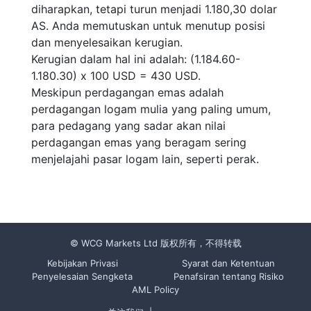
diharapkan, tetapi turun menjadi 1.180,30 dolar
AS. Anda memutuskan untuk menutup posisi
dan menyelesaikan kerugian.
Kerugian dalam hal ini adalah: (1.184.60-
1.180.30) x 100 USD = 430 USD.
Meskipun perdagangan emas adalah
perdagangan logam mulia yang paling umum,
para pedagang yang sadar akan nilai
perdagangan emas yang beragam sering
menjelajahi pasar logam lain, seperti perak.
© WCG Markets Ltd 版权所有，不得转载
Kebijakan Privasi
Syarat dan Ketentuan
Penyelesaian Sengketa
Penafsiran tentang Risiko
AML Policy