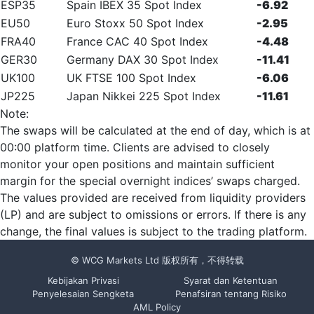
ESP35
Spain IBEX 35 Spot Index
-6.92
EU50
Euro Stoxx 50 Spot Index
-2.95
FRA40
France CAC 40 Spot Index
-4.48
GER30
Germany DAX 30 Spot Index
-11.41
UK100
UK FTSE 100 Spot Index
-6.06
JP225
Japan Nikkei 225 Spot Index
-11.61
Note:
The swaps will be calculated at the end of day, which is at
00:00 platform time. Clients are advised to closely
monitor your open positions and maintain sufficient
margin for the special overnight indices’ swaps charged.
The values provided are received from liquidity providers
(LP) and are subject to omissions or errors. If there is any
change, the final values is subject to the trading platform.
© WCG Markets Ltd 版权所有，不得转载
Kebijakan Privasi
Syarat dan Ketentuan
Penyelesaian Sengketa
Penafsiran tentang Risiko
AML Policy