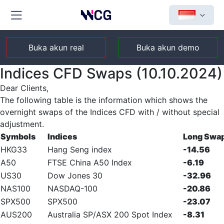
Buka akun real
Buka akun demo
Indices CFD Swaps (10.10.2024)
Dear Clients,
The following table is the information which shows the
overnight swaps of the Indices CFD with / without special
adjustment.
Symbols
Indices
Long Swa
HKG33
Hang Seng index
-14.56
A50
FTSE China A50 Index
-6.19
US30
Dow Jones 30
-32.96
NAS100
NASDAQ-100
-20.86
SPX500
SPX500
-23.07
AUS200
Australia SP/ASX 200 Spot Index
-8.31