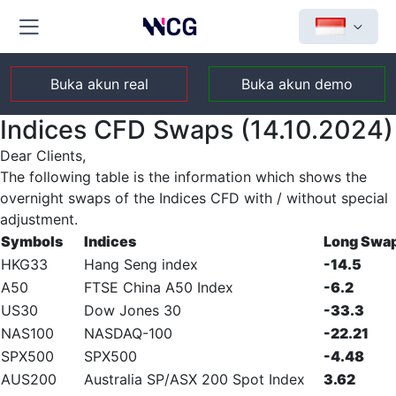
Buka akun real
Buka akun demo
Indices CFD Swaps (14.10.2024)
Dear Clients,
The following table is the information which shows the
overnight swaps of the Indices CFD with / without special
adjustment.
Symbols
Indices
Long Swa
HKG33
Hang Seng index
-14.5
A50
FTSE China A50 Index
-6.2
US30
Dow Jones 30
-33.3
NAS100
NASDAQ-100
-22.21
SPX500
SPX500
-4.48
AUS200
Australia SP/ASX 200 Spot Index
3.62