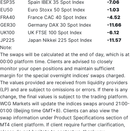
ESP35
Spain IBEX 35 Spot Index
-7.06
EU50
Euro Stoxx 50 Spot Index
-1.03
FRA40
France CAC 40 Spot Index
-4.52
GER30
Germany DAX 30 Spot Index
-11.66
UK100
UK FTSE 100 Spot Index
-6.12
JP225
Japan Nikkei 225 Spot Index
-11.57
Note:
The swaps will be calculated at the end of day, which is at
00:00 platform time. Clients are advised to closely
monitor your open positions and maintain sufficient
margin for the special overnight indices’ swaps charged.
The values provided are received from liquidity providers
(LP) and are subject to omissions or errors. If there is any
change, the final values is subject to the trading platform.
WCG Markets will update the indices swaps around 21:00-
01:00 (Beijing time GMT+8). Clients can also view the
swap information under Product Specifications section of
MT4 client platform. If client require further clarification,