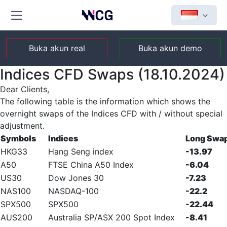
Buka akun real
Buka akun demo
Indices CFD Swaps (18.10.2024)
Dear Clients,
The following table is the information which shows the
overnight swaps of the Indices CFD with / without special
adjustment.
Symbols
Indices
Long Swa
HKG33
Hang Seng index
-13.97
A50
FTSE China A50 Index
-6.04
US30
Dow Jones 30
-7.23
NAS100
NASDAQ-100
-22.2
SPX500
SPX500
-22.44
AUS200
Australia SP/ASX 200 Spot Index
-8.41