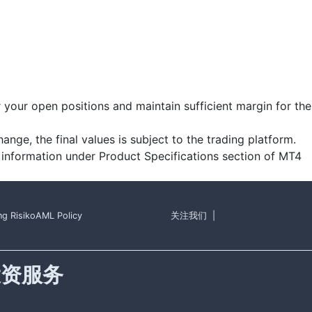
r your open positions and maintain sufficient margin for the
ange, the final values is subject to the trading platform.
 information under Product Specifications section of MT4
ng Risiko
AML Policy
关注我们
|
投资服务