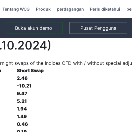
Tentang WCG
Produk
perdagangan
Perlu diketahui
be
Buka akun demo
Pusat Pengguna
.10.2024)
rnight swaps of the Indices CFD with / without special adj
p
Short Swap
2.46
-10.21
9.47
5.21
1.94
1.49
0.46
0.19