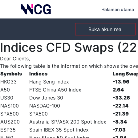
Halaman utama
Buka akun real
Indices CFD Swaps (22
Dear Clients,
The following table is the information which shows the ove
Symbols
Indices
Long Swa
HKG33
Hang Seng index
-13.96
A50
FTSE China A50 Index
2.64
US30
Dow Jones 30
-33.26
NAS100
NASDAQ-100
-22.14
SPX500
SPX500
-21.39
AUS200
Australia SP/ASX 200 Spot Index
-8.34
ESP35
Spain IBEX 35 Spot Index
-7.03
EU50
Euro Stoxx 50 Spot Index
-2.94