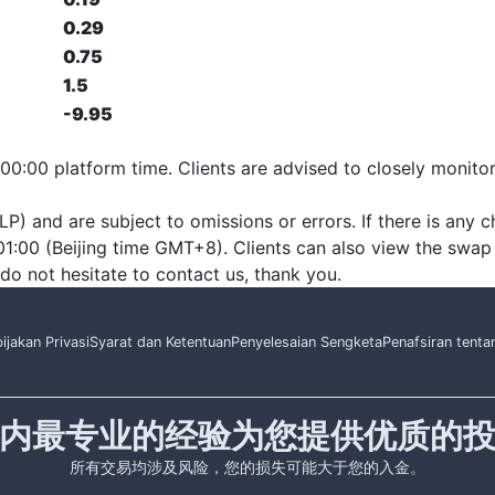
0.29
0.75
1.5
-9.95
 00:00 platform time. Clients are advised to closely monito
P) and are subject to omissions or errors. If there is any ch
1:00 (Beijing time GMT+8). Clients can also view the swap
se do not hesitate to contact us, thank you.
ijakan Privasi
Syarat dan Ketentuan
Penyelesaian Sengketa
Penafsiran tenta
内最专业的经验为您提供优质的
所有交易均涉及风险，您的损失可能大于您的入金。