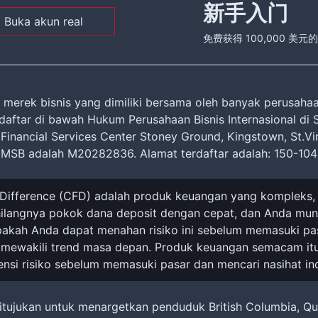
新手入门
Buka akun real
免费获得 100,000 美
merek bisnis yang dimiliki bersama oleh banyak perusahaa
daftar di bawah Hukum Perusahaan Bisnis Internasional di
Financial Services Center Stoney Ground, Kingstown, St.Vi
i MSB adalah M20282836. Alamat terdaftar adalah: 150-10
for Difference (CFD) adalah produk keuangan yang komplek
ilangnya pokok dana deposit dengan cepat, dan Anda mun
kah Anda dapat menahan risiko ini sebelum memasuki pasa
u mewakili trend masa depan. Produk keuangan semacam itu
i risiko sebelum memasuki pasar dan mencari nasihat ind
 ditujukan untuk menargetkan penduduk British Columbia, 