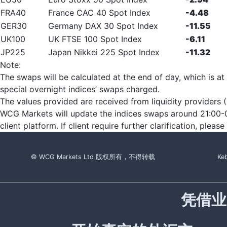
FRA40
France CAC 40 Spot Index
-4.48
GER30
Germany DAX 30 Spot Index
-11.55
UK100
UK FTSE 100 Spot Index
-6.11
JP225
Japan Nikkei 225 Spot Index
-11.32
Note:
The swaps will be calculated at the end of day, which is at
special overnight indices’ swaps charged.
The values provided are received from liquidity providers (L
WCG Markets will update the indices swaps around 21:00-0
client platform. If client require further clarification, plea
© WCG Markets Ltd 版权所有，不得转载
Keb
凭借业