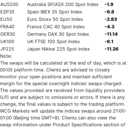
AUS200
Australia SP/ASX 200 Spot Index
-1.9
ESP35
Spain IBEX 35 Spot Index
-6.8
EU50
Euro Stoxx 50 Spot Index
-2.83
FRA40
France CAC 40 Spot Index
-4.3
GER30
Germany DAX 30 Spot Index
-11.14
UK100
UK FTSE 100 Spot Index
-6.1
JP225
Japan Nikkei 225 Spot Index
-11.26
Note:
The swaps will be calculated at the end of day, which is at
00:00 platform time. Clients are advised to closely
monitor your open positions and maintain sufficient
margin for the special overnight indices’ swaps charged.
The values provided are received from liquidity providers
(LP) and are subject to omissions or errors. If there is any
change, the final values is subject to the trading platform.
WCG Markets will update the indices swaps around 21:00-
01:00 (Beijing time GMT+8). Clients can also view the
swap information under Product Specifications section of