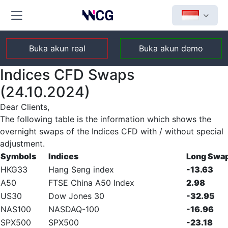
Buka akun real
Buka akun demo
Indices CFD Swaps
(24.10.2024)
Dear Clients,
The following table is the information which shows the
overnight swaps of the Indices CFD with / without special
adjustment.
Symbols
Indices
Long Swa
HKG33
Hang Seng index
-13.63
A50
FTSE China A50 Index
2.98
US30
Dow Jones 30
-32.95
NAS100
NASDAQ-100
-16.96
SPX500
SPX500
-23.18