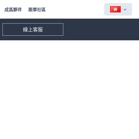
成爲夥伴
跟單社區
線上客服