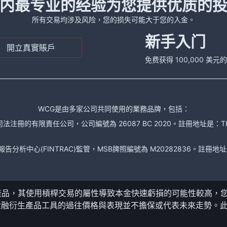
内最专业的经验为您提供优质的
所有交易均涉及风险，您的损失可能大于您的入金。
新手入门
開立真實賬戶
免费获得 100,000 美
WCG是由多家公司共同使用的業務品牌，包括：
責任公司，公司編號為 26087 BC 2020。註冊地址是：The Financial Se
析中心(FINTRAC)監管，MSB牌照編號為 M20282836。註冊地址是： 150-104
產品，其使用槓桿交易的屬性導致本金快速虧損的可能性較高，
金融衍生產品工具的過往價格與表現並不擔保或代表未來走勢。
。