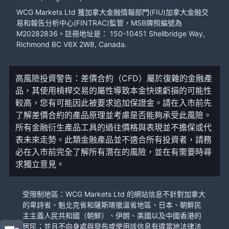
WCG Markets Ltd 獲加拿大金融情報部門(FIU)加拿大金融交
易和報告分析中心(FINTRAC)監管，MSB牌照編號為
M20282836。註冊地址是： 150-10451 Shellbridge Way,
Richmond BC V6X 2W8, Canada.
高風險投資警告：差價合約（CFD）屬於復雜的金融產
品，其使用槓桿交易的屬性導致本金快速虧損的可能性
較高，您有可能因此被要求追加保證金。請在入市前先
了解差價合約的產品原理並考慮是否能夠承受此風險。
所有金融衍生產品工具的過往價格與表現並不擔保或代
表未來走勢。此類金融產品並不適合所有投資者，請務
必在入市前完全了解所有潛在的風險，並在有需要時尋
求獨立意見。
受限制地區：WCG Markets Ltd 的網站信息不針對加拿大
的卑詩省、魁北克省和薩斯喀徹溫省地區、日本、朝鮮民
主主義人民共和國（朝鮮）、伊朗、美國以及中國香港的
居民；並且不向身處與發布或使用該信息有違當地法律法