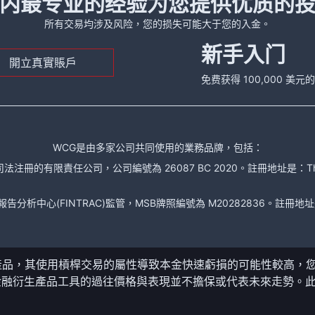
内最专业的经验为您提供优质的
所有交易均涉及风险，您的损失可能大于您的入金。
新手入门
開立真實賬戶
免费获得 100,000 美
WCG是由多家公司共同使用的業務品牌，包括：
責任公司，公司編號為 26087 BC 2020。註冊地址是：The Financial Se
析中心(FINTRAC)監管，MSB牌照編號為 M20282836。註冊地址是： 150-104
產品，其使用槓桿交易的屬性導致本金快速虧損的可能性較高，
金融衍生產品工具的過往價格與表現並不擔保或代表未來走勢。
。