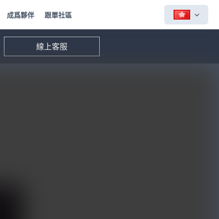
成爲夥伴
跟單社區
線上客服