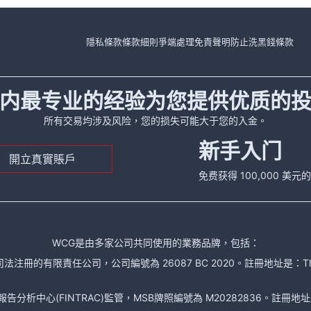
隱私條款
條款細則
爭端處理
免責聲明
防止洗黑錢條款
内最专业的经验为您提供优质的
所有交易均涉及风险，您的损失可能大于您的入金。
新手入门
開立真實賬戶
免费获得 100,000 美
WCG是由多家公司共同使用的業務品牌，包括：
責任公司，公司編號為 26087 BC 2020。註冊地址是：The Financial Se
析中心(FINTRAC)監管，MSB牌照編號為 M20282836。註冊地址是： 150-104