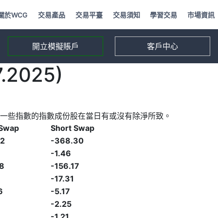
關於WCG
交易產品
交易平臺
交易須知
學習交易
市場資訊
開立模擬賬戶
客戶中心
2025)
一些指數的指數成份股在當日有或沒有除淨所致。
 Swap
Short Swap
82
-368.30
-1.46
8
-156.17
-17.31
6
-5.17
-2.25
-1.21