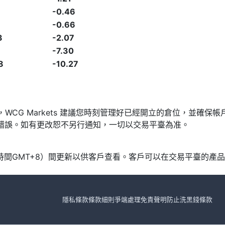
-0.46
-0.66
3
-2.07
-7.30
8
-10.27
發，WCG Markets 建議您時刻管理好已經開立的倉位，並
漏或錯誤。如有更改恕不另行通知，一切以交易平臺為准。
北京時間GMT+8）間更新以供客戶查看。客戶可以在交易平臺的
隱私條款
條款細則
爭端處理
免責聲明
防止洗黑錢條款