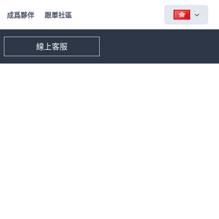
成爲夥伴
跟單社區
線上客服