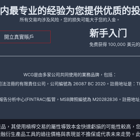
内最专业的经验为您提供优质的
所有交易均涉及风险，您的损失可能大于您的入金。
新手入门
開立真實賬戶
免费获得 100,000 美
WCG是由多家公司共同使用的業務品牌，包括：
責任公司，公司編號為 26087 BC 2020。註冊地址是：The Financial Se
析中心(FINTRAC)監管，MSB牌照編號為 M20282836。註冊地址是： 150-104
產品，其使用槓桿交易的屬性導致本金快速虧損的可能性較高，
金融衍生產品工具的過往價格與表現並不擔保或代表未來走勢。